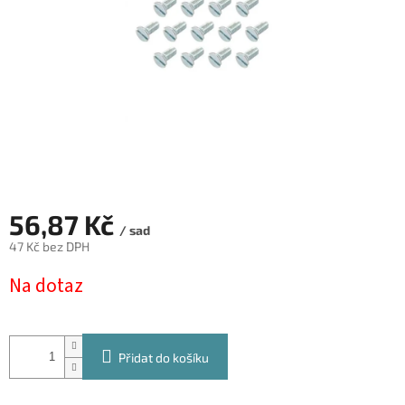
56,87 Kč
/ sad
47 Kč bez DPH
Měrná
Na dotaz
cena:
Přidat do košíku