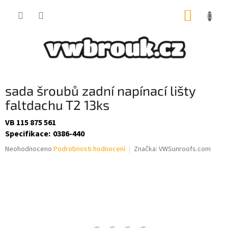
Přejít
NÁKUP
na
obsah
KOŠÍK
sada šroubů zadní napínací lišty
faltdachu T2 13ks
VB 115 875 561
Specifikace
:
0386-440
Průměrné
Neohodnoceno
Podrobnosti hodnocení
Značka:
VWSunroofs.com
hodnocení
produktu
je
0,0
z
5
hvězdiček.