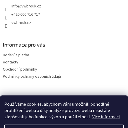
t
info
@
vwbrouk.cz
í
+420 606 716 717
vwbrouk.cz
Informace pro vás
Dodání a platba
Kontakty
Obchodní podmínky
Podmínky ochrany osobních údajů
Používáme cookies, abychom Vám umožnili pohodlné
prohlížení webu a díky analýze provozu webu neustále
zlepšovali jeho funkce, výkon a použitelnost.
Více informací