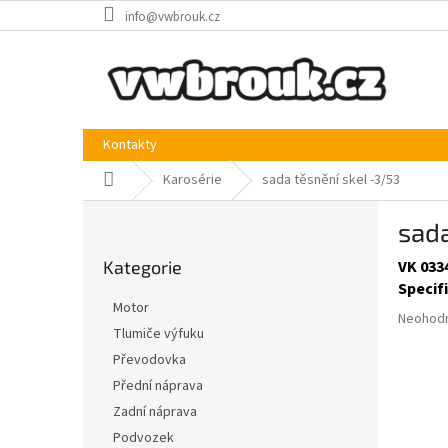
Přejít
info@vwbrouk.cz
na
obsah
Kontakty
Domů
Karosérie
sada těsnění skel -3/53
P
sada
o
Přeskočit
s
Kategorie
VK 033
kategorie
t
Specif
r
Motor
Průměr
a
Neohod
Tlumiče výfuku
hodnoce
n
produkt
Převodovka
n
je
í
Přední náprava
0,0
p
Zadní náprava
z
a
5
Podvozek