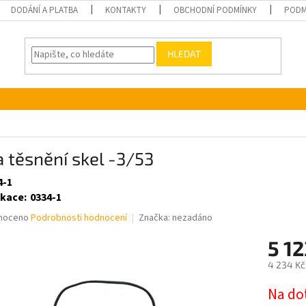
DODÁNÍ A PLATBA
KONTAKTY
OBCHODNÍ PODMÍNKY
PODM
HLEDAT
 těsnění skel -3/53
4-1
ikace
:
0334-1
né
noceno
Podrobnosti hodnocení
Značka:
nezadáno
ní
5 12
u
4 234 Kč
Měrná
Na do
cena: