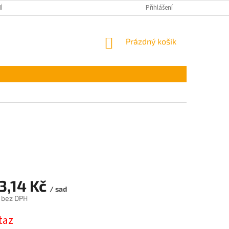
ÍNKY OCHRANY OSOBNÍCH ÚDAJŮ
Přihlášení
NÁKUPNÍ
Prázdný košík
KOŠÍK
3,14 Kč
/ sad
 bez DPH
taz