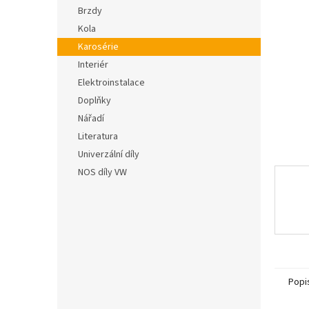
n
hvězdič
Brzdy
e
Kola
l
Karosérie
Interiér
Elektroinstalace
Doplňky
Nářadí
Literatura
Univerzální díly
NOS díly VW
Popi