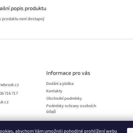
ailní popis produktu
s produktu není dostupný
Informace pro vás
Dodání a platba
vwbrouk.cz
Kontakty
06 716 717
Obchodní podmínky
uk.cz
Podmínky ochrany osobních
údajů
ookies, abychom Vám umožnili pohodlné prohlížení webu