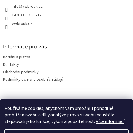
t
info
@
vwbrouk.cz
í
+420 606 716 717
vwbrouk.cz
Informace pro vás
Dodání a platba
Kontakty
Obchodní podmínky
Podmínky ochrany osobních údajů
Používáme cookies, abychom Vám umožnili pohodlné
prohlížení webu a díky analýze provozu webu neustále
zlepšovali jeho funkce, výkon a použitelnost.
Více informací