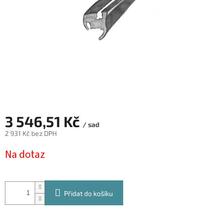
3 546,51 Kč
/ sad
2 931 Kč bez DPH
Měrná
Na dotaz
cena:
Přidat do košíku