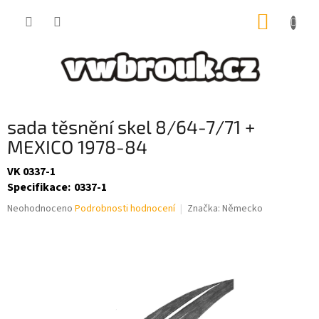
Přejít
NÁKUP
na
obsah
KOŠÍK
sada těsnění skel 8/64-7/71 +
MEXICO 1978-84
VK 0337-1
Specifikace
:
0337-1
Průměrné
Neohodnoceno
Podrobnosti hodnocení
Značka:
Německo
hodnocení
produktu
je
0,0
z
5
hvězdiček.