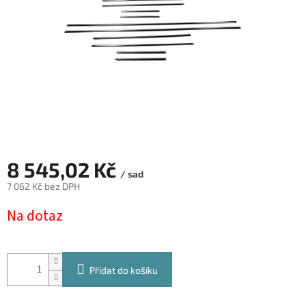
8 545,02 Kč
/ sad
7 062 Kč bez DPH
Měrná
Na dotaz
cena:
Přidat do košíku