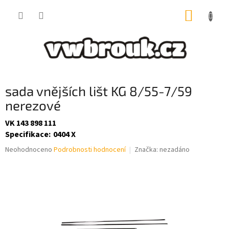
Přejít
NÁKUP
na
obsah
KOŠÍK
sada vnějších lišt KG 8/55-7/59
nerezové
VK 143 898 111
Specifikace
:
0404 X
Průměrné
Neohodnoceno
Podrobnosti hodnocení
Značka:
nezadáno
hodnocení
produktu
je
0,0
z
5
hvězdiček.