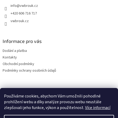
t
info
@
vwbrouk.cz
í
+420 606 716 717
vwbrouk.cz
Informace pro vás
Dodání a platba
Kontakty
Obchodní podmínky
Podmínky ochrany osobních údajů
Používáme cookies, abychom Vám umožnili pohodlné
prohlížení webu a díky analýze provozu webu neustále
zlepšovali jeho funkce, výkon a použitelnost.
Více informací