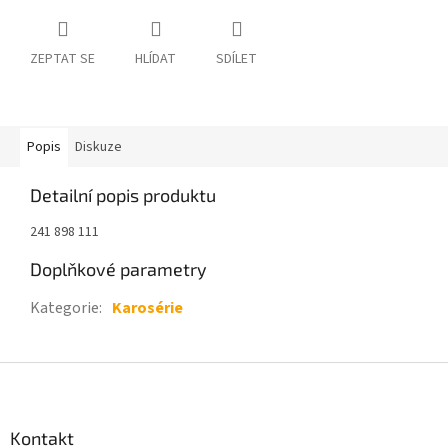
ZEPTAT SE
HLÍDAT
SDÍLET
Popis
Diskuze
Detailní popis produktu
241 898 111
Doplňkové parametry
Kategorie
:
Karosérie
Z
á
p
a
Kontakt