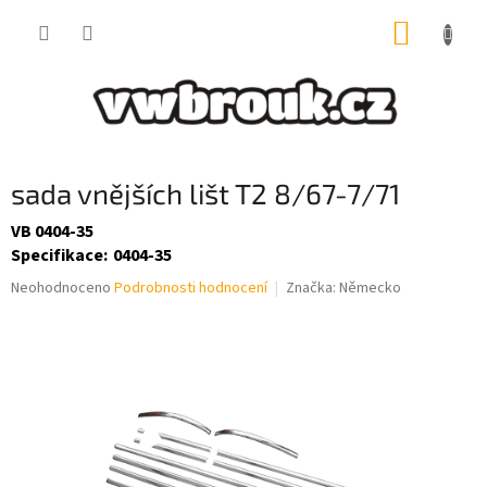
Přejít
NÁKUP
na
obsah
KOŠÍK
sada vnějších lišt T2 8/67-7/71
VB 0404-35
Specifikace
:
0404-35
Průměrné
Neohodnoceno
Podrobnosti hodnocení
Značka:
Německo
hodnocení
produktu
je
0,0
z
5
hvězdiček.