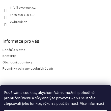
t
info
@
vwbrouk.cz
í
+420 606 716 717
vwbrouk.cz
Informace pro vás
Dodání a platba
Kontakty
Obchodní podmínky
Podmínky ochrany osobních údajů
Používáme cookies, abychom Vám umožnili pohodlné
prohlížení webu a díky analýze provozu webu neustále
zlepšovali jeho funkce, výkon a použitelnost.
Více informací