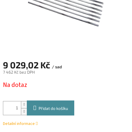
9 029,02 Kč
/ sad
7 462 Kč bez DPH
Měrná
Na dotaz
cena:
Přidat do košíku
Detailní informace