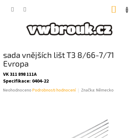
Přejít
NÁKUP
na
obsah
KOŠÍK
sada vnějších lišt T3 8/66-7/71
Evropa
VK 311 898 111A
Specifikace
:
0404-22
Průměrné
Neohodnoceno
Podrobnosti hodnocení
Značka:
Německo
hodnocení
produktu
je
0,0
z
5
hvězdiček.