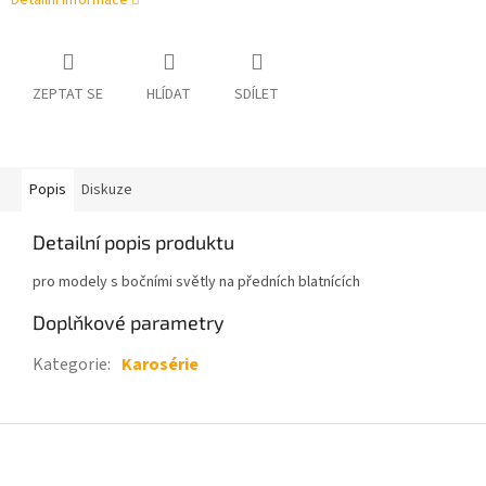
Detailní informace
ZEPTAT SE
HLÍDAT
SDÍLET
Popis
Diskuze
Detailní popis produktu
pro modely s bočními světly na předních blatnících
Doplňkové parametry
Kategorie
:
Karosérie
Z
á
p