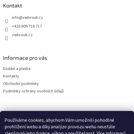
a
Kontakt
t
info
@
vwbrouk.cz
í
+420 606 716 717
vwbrouk.cz
Informace pro vás
Dodání a platba
Kontakty
Obchodní podmínky
Podmínky ochrany osobních údajů
Používáme cookies, abychom Vám umožnili pohodlné
prohlížení webu a díky analýze provozu webu neustále
zlepšovali jeho funkce, výkon a použitelnost.
Více informací