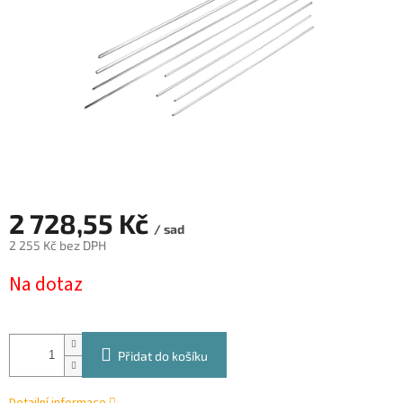
2 728,55 Kč
/ sad
2 255 Kč bez DPH
Měrná
Na dotaz
cena:
Přidat do košíku