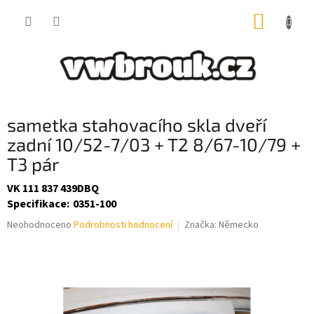
Přejít
NÁKUP
na
obsah
KOŠÍK
sametka stahovacího skla dveří
zadní 10/52-7/03 + T2 8/67-10/79 +
T3 pár
VK 111 837 439DBQ
Specifikace
:
0351-100
Průměrné
Neohodnoceno
Podrobnosti hodnocení
Značka:
Německo
hodnocení
produktu
je
0,0
z
5