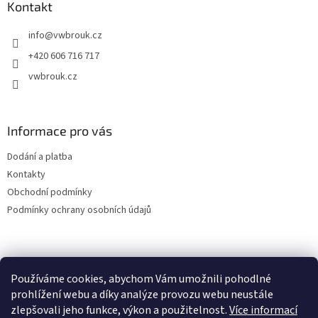
a
Kontakt
t
info
@
vwbrouk.cz
í
+420 606 716 717
vwbrouk.cz
Informace pro vás
Dodání a platba
Kontakty
Obchodní podmínky
Podmínky ochrany osobních údajů
Používáme cookies, abychom Vám umožnili pohodlné
prohlížení webu a díky analýze provozu webu neustále
zlepšovali jeho funkce, výkon a použitelnost.
Více informací