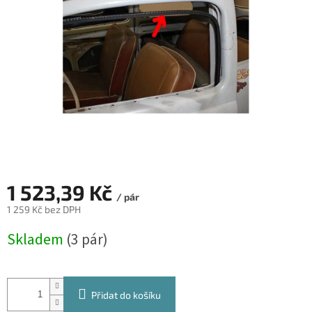
hvězdiček.
1 523,39 Kč
/ pár
1 259 Kč bez DPH
Měrná
Skladem
(3 pár)
cena:
Přidat do košíku