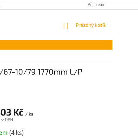
ÍNKY OCHRANY OSOBNÍCH ÚDAJŮ
Přihlášení
NÁKUPNÍ
Prázdný košík
KOŠÍK
 8/67-10/79 1770mm L/P
,03 Kč
/ ks
ez DPH
dem
(4 ks)