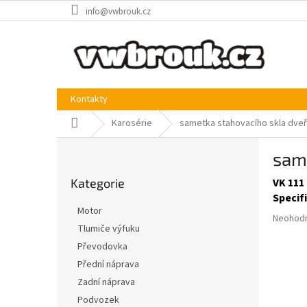
Přejít
info@vwbrouk.cz
na
obsah
Kontakty
Domů
Karosérie
sametka stahovacího skla dveř
P
sam
o
Přeskočit
s
Kategorie
VK 111
kategorie
t
Specif
r
Motor
Průměr
a
Neohod
Tlumiče výfuku
hodnoce
n
produkt
Převodovka
n
je
í
Přední náprava
0,0
p
Zadní náprava
z
a
5
Podvozek