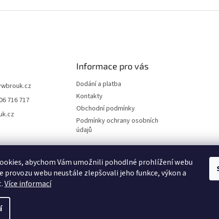
Informace pro vás
Dodání a platba
vwbrouk.cz
Kontakty
06 716 717
Obchodní podmínky
uk.cz
Podmínky ochrany osobních
údajů
ookies, abychom Vám umožnili pohodlné prohlížení webu
ze provozu webu neustále zlepšovali jeho funkce, výkon a
t.
Více informací
í
zena.