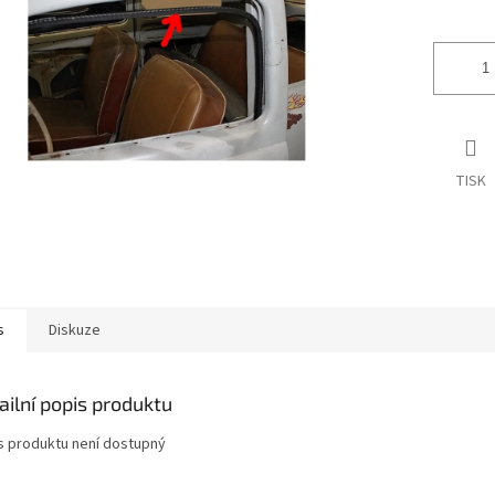
ek.
TISK
s
Diskuze
ailní popis produktu
s produktu není dostupný