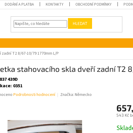
DODÁNÍ A PLATBA
KONTAKTY
OBCHODNÍ PODMÍNKY
PODM
HLEDAT
í zadní T2 8/67-10/79 1770mm L/P
etka stahovacího skla dveří zadní T2
 837 439D
ikace
:
0351
né
noceno
Podrobnosti hodnocení
Značka:
Německo
ní
657
u
543 Kč b
Měrná
Skla
cena: