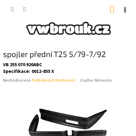
Přejít
NÁKUP
na
obsah
KOŠÍK
spojler přední T25 5/79-7/92
VB 255 070 920ABC
Specifikace
:
0012-855 X
Průměrné
Neohodnoceno
Podrobnosti hodnocení
Značka:
Německo
hodnocení
produktu
je
0,0
z
5
hvězdiček.