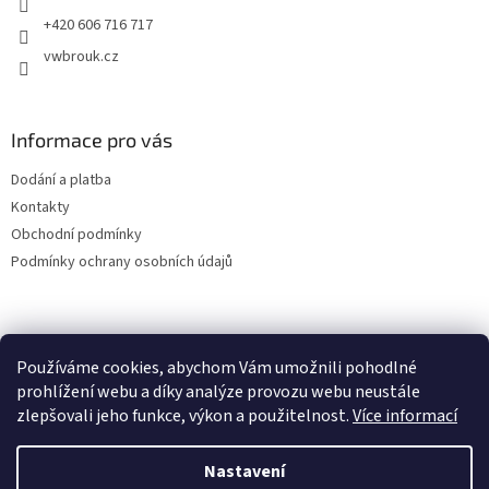
+420 606 716 717
vwbrouk.cz
Informace pro vás
Dodání a platba
Kontakty
Obchodní podmínky
Podmínky ochrany osobních údajů
Používáme cookies, abychom Vám umožnili pohodlné
prohlížení webu a díky analýze provozu webu neustále
zlepšovali jeho funkce, výkon a použitelnost.
Více informací
Nastavení
Vytvořil Shoptet