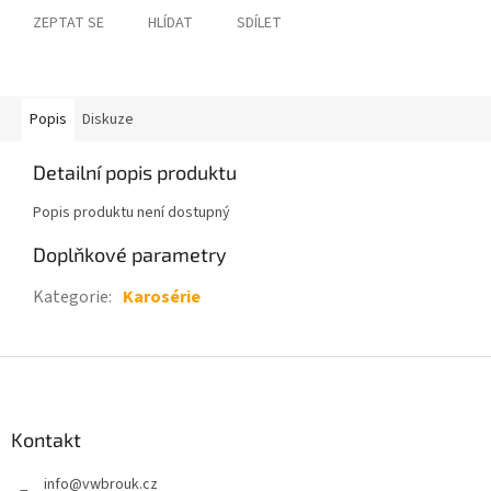
ZEPTAT SE
HLÍDAT
SDÍLET
Popis
Diskuze
Detailní popis produktu
Popis produktu není dostupný
Doplňkové parametry
Kategorie
:
Karosérie
Z
á
p
a
Kontakt
t
info
@
vwbrouk.cz
í