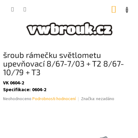
Přejít
NÁKUP
na
obsah
KOŠÍK
šroub rámečku světlometu
upevňovací 8/67-7/03 + T2 8/67-
10/79 + T3
VK 0604-2
Specifikace
:
0604-2
Průměrné
Neohodnoceno
Podrobnosti hodnocení
Značka:
nezadáno
hodnocení
produktu
je
0,0
z
5