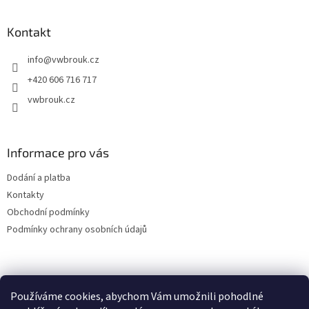
á
p
a
Kontakt
t
info
@
vwbrouk.cz
í
+420 606 716 717
vwbrouk.cz
Informace pro vás
Dodání a platba
Kontakty
Obchodní podmínky
Podmínky ochrany osobních údajů
Používáme cookies, abychom Vám umožnili pohodlné