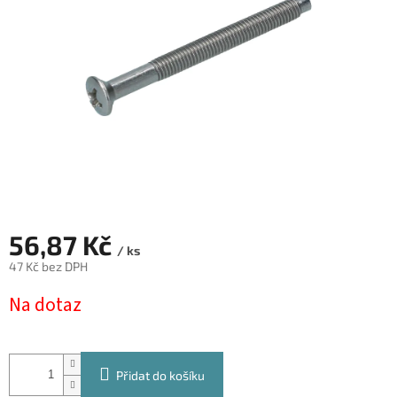
hvězdiček.
56,87 Kč
/ ks
47 Kč bez DPH
Měrná
Na dotaz
cena:
Přidat do košíku