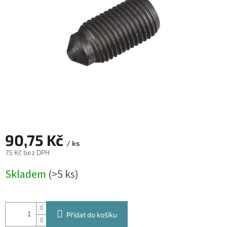
hvězdiček.
90,75 Kč
/ ks
75 Kč bez DPH
Měrná
Skladem
(>5 ks)
cena:
Přidat do košíku