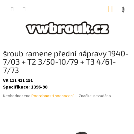
Přejít
NÁKUP
na
obsah
KOŠÍK
šroub ramene přední nápravy 1940-
7/03 + T2 3/50-10/79 + T3 4/61-
7/73
VK 111 411 151
Specifikace
:
1396-90
Průměrné
Neohodnoceno
Podrobnosti hodnocení
Značka:
nezadáno
hodnocení
produktu
je
0,0
z
5