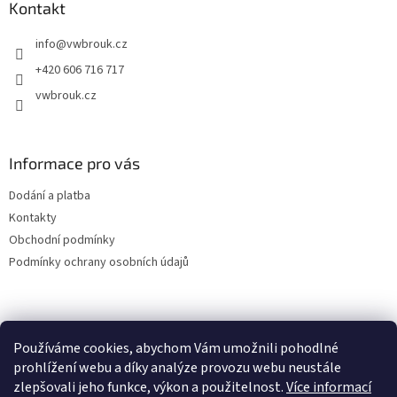
a
Kontakt
t
info
@
vwbrouk.cz
í
+420 606 716 717
vwbrouk.cz
Informace pro vás
Dodání a platba
Kontakty
Obchodní podmínky
Podmínky ochrany osobních údajů
Používáme cookies, abychom Vám umožnili pohodlné
prohlížení webu a díky analýze provozu webu neustále
zlepšovali jeho funkce, výkon a použitelnost.
Více informací