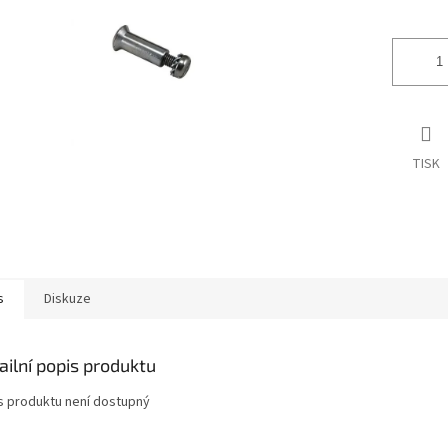
ek.
TISK
s
Diskuze
ailní popis produktu
s produktu není dostupný