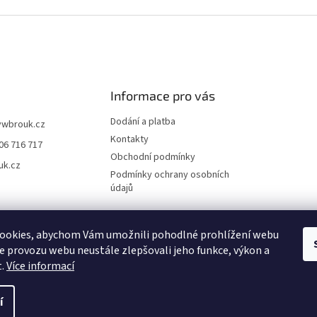
Informace pro vás
Dodání a platba
vwbrouk.cz
Kontakty
06 716 717
Obchodní podmínky
uk.cz
Podmínky ochrany osobních
údajů
ookies, abychom Vám umožnili pohodlné prohlížení webu
ze provozu webu neustále zlepšovali jeho funkce, výkon a
t.
Více informací
í
zena.