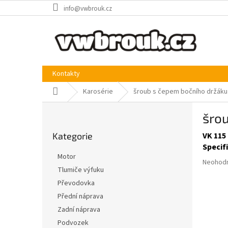
Přejít
info@vwbrouk.cz
na
obsah
Kontakty
Domů
Karosérie
šroub s čepem bočního držáku 
P
šrou
o
Přeskočit
s
Kategorie
VK 115 
kategorie
t
Specif
r
Motor
Průměr
a
Neohod
Tlumiče výfuku
hodnoce
n
produkt
Převodovka
n
je
í
Přední náprava
0,0
p
Zadní náprava
z
a
5
Podvozek