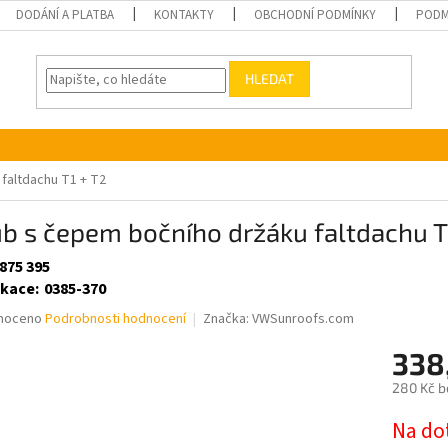
DODÁNÍ A PLATBA
KONTAKTY
OBCHODNÍ PODMÍNKY
PODM
HLEDAT
faltdachu T1 + T2
b s čepem bočního držáku faltdachu T
875 395
ikace
:
0385-370
né
noceno
Podrobnosti hodnocení
Značka:
VWSunroofs.com
ní
338
u
280 Kč b
Měrná
Na do
cena: