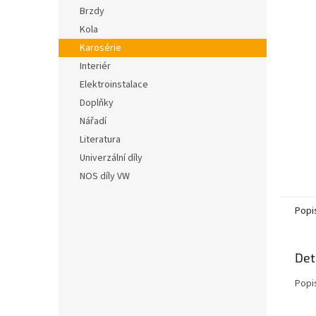
n
hvězdič
Brzdy
e
Kola
l
Karosérie
Interiér
Elektroinstalace
Doplňky
Nářadí
Literatura
Univerzální díly
NOS díly VW
Popi
Det
Popi