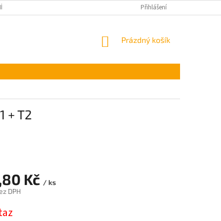
ÍNKY OCHRANY OSOBNÍCH ÚDAJŮ
Přihlášení
NÁKUPNÍ
Prázdný košík
KOŠÍK
1 + T2
,80 Kč
/ ks
ez DPH
taz