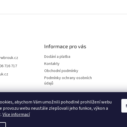
Informace pro vás
Dodání a platba
vwbrouk.cz
Kontakty
06 716 717
Obchodní podmínky
uk.cz
Podmínky ochrany osobních
údajů
ookies, abychom Vám umožnili pohodlné prohlížení webu
ze provozu webu neustále zlepšovali jeho funkce, výkon a
t.
Více informací