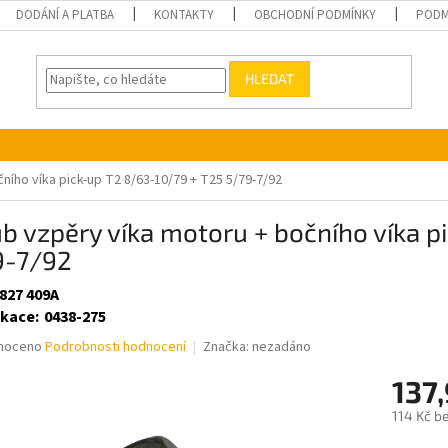
DODÁNÍ A PLATBA
KONTAKTY
OBCHODNÍ PODMÍNKY
PODM
HLEDAT
ního víka pick-up T2 8/63-10/79 + T25 5/79-7/92
b vzpěry víka motoru + bočního víka p
9-7/92
 827 409A
ikace
:
0438-275
né
noceno
Podrobnosti hodnocení
Značka:
nezadáno
ní
137
u
114 Kč b
Měrná