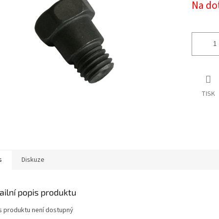
Na do
cena:
ek.
TISK
s
Diskuze
ailní popis produktu
s produktu není dostupný