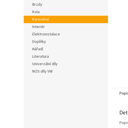
n
5
Brzdy
e
hvězdič
Kola
l
Karosérie
Interiér
Elektroinstalace
Doplňky
Nářadí
Literatura
Univerzální díly
NOS díly VW
Popi
Det
Popi