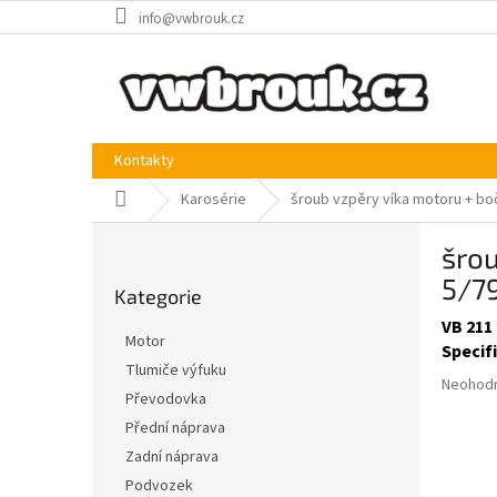
Přejít
info@vwbrouk.cz
na
obsah
Kontakty
Domů
Karosérie
šroub vzpěry víka motoru + boč
P
šrou
o
Přeskočit
s
5/7
Kategorie
kategorie
t
VB 211
r
Motor
Specif
a
Tlumiče výfuku
n
Průměr
Neohod
Převodovka
n
hodnoce
produkt
í
Přední náprava
je
p
Zadní náprava
0,0
a
Podvozek
z