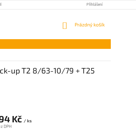
ÍNKY OCHRANY OSOBNÍCH ÚDAJŮ
Přihlášení
NÁKUPNÍ
Prázdný košík
KOŠÍK
ick-up T2 8/63-10/79 + T25
,94 Kč
/ ks
ez DPH