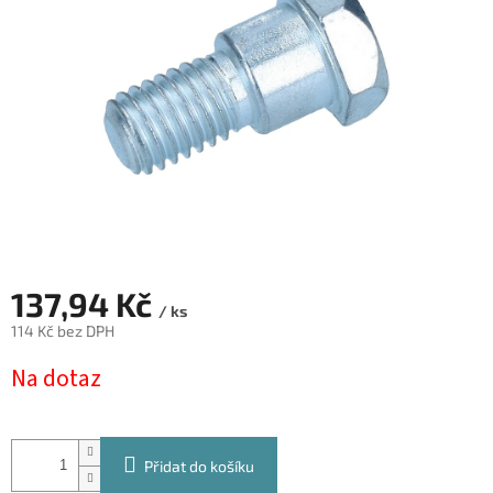
hvězdiček.
137,94 Kč
/ ks
114 Kč bez DPH
Měrná
Na dotaz
cena:
Přidat do košíku