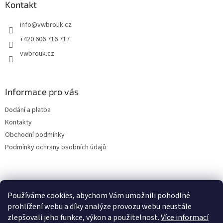
a
Kontakt
t
info
@
vwbrouk.cz
í
+420 606 716 717
vwbrouk.cz
Informace pro vás
Dodání a platba
Kontakty
Obchodní podmínky
Podmínky ochrany osobních údajů
Používáme cookies, abychom Vám umožnili pohodlné
prohlížení webu a díky analýze provozu webu neustále
zlepšovali jeho funkce, výkon a použitelnost.
Více informací