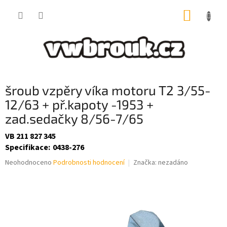
Přejít
NÁKUP
na
obsah
KOŠÍK
šroub vzpěry víka motoru T2 3/55-
12/63 + př.kapoty -1953 +
zad.sedačky 8/56-7/65
VB 211 827 345
Specifikace
:
0438-276
Průměrné
Neohodnoceno
Podrobnosti hodnocení
Značka:
nezadáno
hodnocení
produktu
je
0,0
z
5