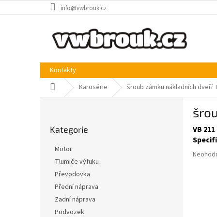
Přejít
info@vwbrouk.cz
na
obsah
Kontakty
Domů
Karosérie
šroub zámku nákladních dveří 
P
šro
o
Přeskočit
s
Kategorie
VB 211 
kategorie
t
Specif
r
Motor
Průměr
a
Neohod
Tlumiče výfuku
hodnoce
n
produkt
Převodovka
n
je
í
Přední náprava
0,0
p
Zadní náprava
z
a
5
Podvozek