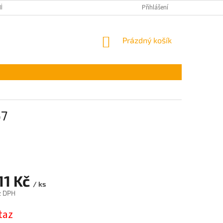
ÍNKY OCHRANY OSOBNÍCH ÚDAJŮ
Přihlášení
NÁKUPNÍ
Prázdný košík
KOŠÍK
67
11 Kč
/ ks
z DPH
taz