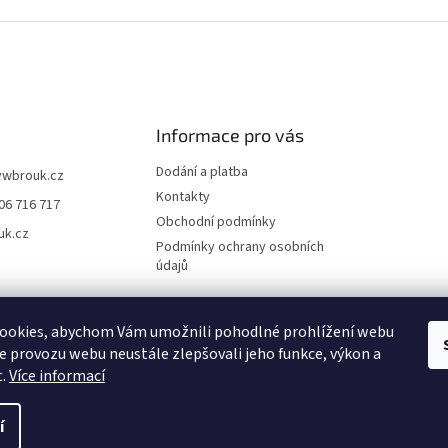
Informace pro vás
Dodání a platba
vwbrouk.cz
Kontakty
06 716 717
Obchodní podmínky
uk.cz
Podmínky ochrany osobních
údajů
ookies, abychom Vám umožnili pohodlné prohlížení webu
ze provozu webu neustále zlepšovali jeho funkce, výkon a
t.
Více informací
í
zena.