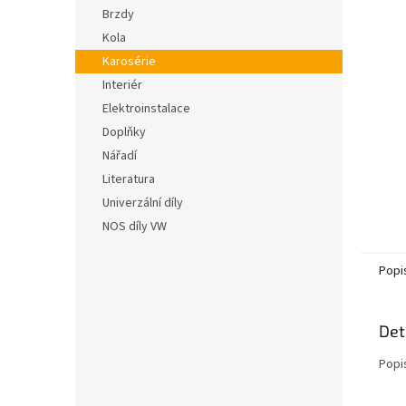
n
hvězdič
Brzdy
e
Kola
l
Karosérie
Interiér
Elektroinstalace
Doplňky
Nářadí
Literatura
Univerzální díly
NOS díly VW
Popi
Det
Popi