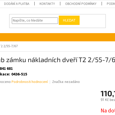
DODÁNÍ A PLATBA
KONTAKTY
OBCHODNÍ PODMÍNKY
PODM
HLEDAT
T2 2/55-7/67
ub zámku nákladních dveří T2 2/55-7/
841 681
ikace
:
0436-515
né
noceno
Podrobnosti hodnocení
Značka:
nezadáno
ní
110,
u
91 Kč be
Měrná
Na do
cena: