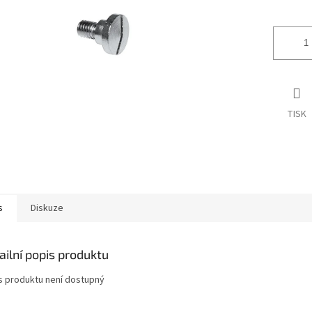
ek.
TISK
s
Diskuze
ailní popis produktu
s produktu není dostupný