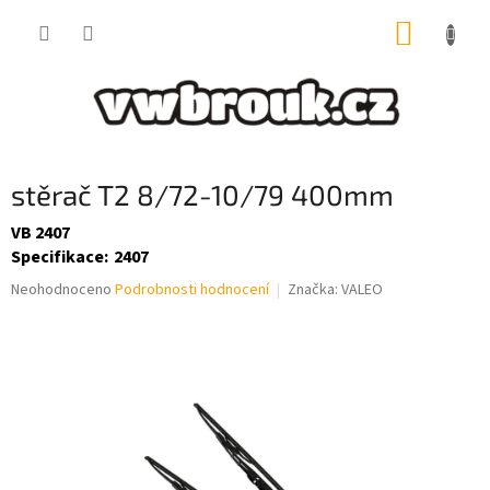
Přejít
NÁKUP
na
obsah
KOŠÍK
stěrač T2 8/72-10/79 400mm
VB 2407
Specifikace
:
2407
Průměrné
Neohodnoceno
Podrobnosti hodnocení
Značka:
VALEO
hodnocení
produktu
je
0,0
z
5
hvězdiček.