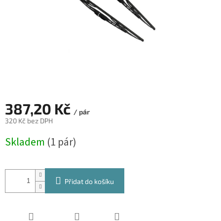
387,20 Kč
/ pár
320 Kč bez DPH
Měrná
Skladem
(1 pár)
cena:
Přidat do košíku