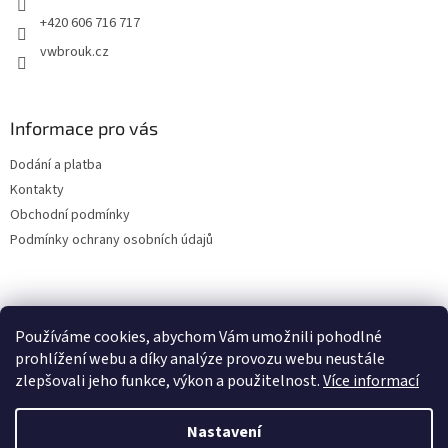
+420 606 716 717
vwbrouk.cz
Informace pro vás
Dodání a platba
Kontakty
Obchodní podmínky
Podmínky ochrany osobních údajů
Používáme cookies, abychom Vám umožnili pohodlné
prohlížení webu a díky analýze provozu webu neustále
zlepšovali jeho funkce, výkon a použitelnost.
Více informací
Nastavení
Vytvořil Shoptet