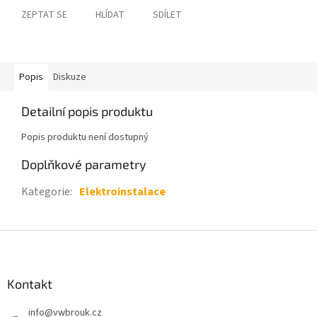
ZEPTAT SE
HLÍDAT
SDÍLET
Popis
Diskuze
Detailní popis produktu
Popis produktu není dostupný
Doplňkové parametry
Kategorie
:
Elektroinstalace
Z
á
p
a
Kontakt
t
info
@
vwbrouk.cz
í