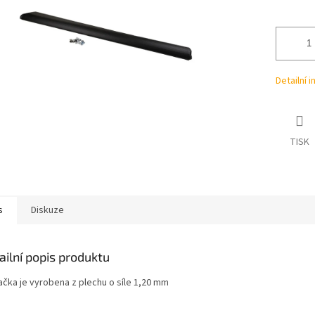
ek.
Detailní 
TISK
s
Diskuze
ailní popis produktu
ačka je vyrobena z plechu o síle 1,20 mm