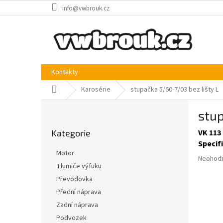
Přejít
info@vwbrouk.cz
na
obsah
Kontakty
Domů
Karosérie
stupačka 5/60-7/03 bez lišty L
P
stup
o
Přeskočit
s
Kategorie
VK 113 
kategorie
t
Specif
r
Motor
Průměr
a
Neohod
Tlumiče výfuku
hodnoce
n
produkt
Převodovka
n
je
í
Přední náprava
0,0
p
Zadní náprava
z
a
5
Podvozek