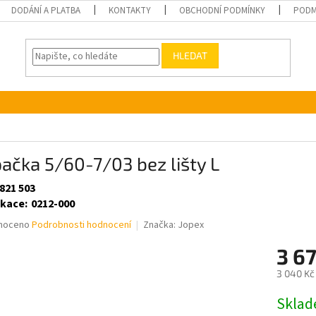
DODÁNÍ A PLATBA
KONTAKTY
OBCHODNÍ PODMÍNKY
PODM
HLEDAT
ačka 5/60-7/03 bez lišty L
821 503
ikace
:
0212-000
né
noceno
Podrobnosti hodnocení
Značka:
Jopex
ní
3 6
u
3 040 Kč
Měrná
Skla
cena: