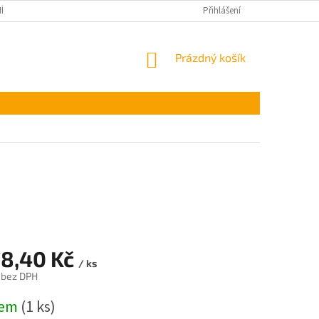
ÍNKY OCHRANY OSOBNÍCH ÚDAJŮ
Přihlášení
NÁKUPNÍ
Prázdný košík
KOŠÍK
78,40 Kč
/ ks
 bez DPH
dem
(1 ks)