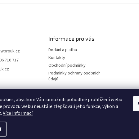
Informace pro vás
Dodání a platba
vwbrouk.cz
Kontakty
06 716 717
Obchodní podmínky
uk.cz
Podmínky ochrany osobních
údajů
ookies, abychom Vám umožnili pohodlné prohlížení webu
ze provozu webu neustále zlepšovali jeho funkce, výkon a
t.
Více informací
í
zena.