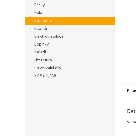
n
hvězdič
Brzdy
e
Kola
l
Karosérie
Interiér
Elektroinstalace
Doplňky
Nářadí
Literatura
Univerzální díly
NOS díly VW
Popi
Det
stup