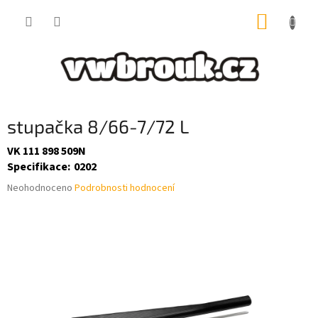
Přejít
NÁKUP
na
obsah
KOŠÍK
stupačka 8/66-7/72 L
VK 111 898 509N
Specifikace
:
0202
Průměrné
Neohodnoceno
Podrobnosti hodnocení
hodnocení
produktu
je
0,0
z
5
hvězdiček.