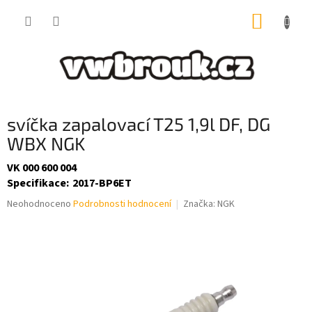
Přejít
NÁKUP
na
obsah
KOŠÍK
svíčka zapalovací T25 1,9l DF, DG
WBX NGK
VK 000 600 004
Specifikace
:
2017-BP6ET
Průměrné
Neohodnoceno
Podrobnosti hodnocení
Značka:
NGK
hodnocení
produktu
je
0,0
z
5
hvězdiček.