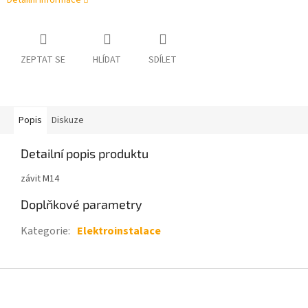
Detailní informace
ZEPTAT SE
HLÍDAT
SDÍLET
Popis
Diskuze
Detailní popis produktu
závit M14
Doplňkové parametry
Kategorie
:
Elektroinstalace
Z
á
p