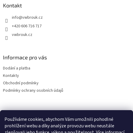
a
Kontakt
t
info
@
vwbrouk.cz
í
+420 606 716 717
vwbrouk.cz
Informace pro vás
Dodání a platba
Kontakty
Obchodní podmínky
Podmínky ochrany osobních údajů
Používáme cookies, abychom Vám umožnili pohodlné
prohlížení webu a díky analýze provozu webu neustále
zlepšovali jeho funkce, výkon a použitelnost.
Více informací