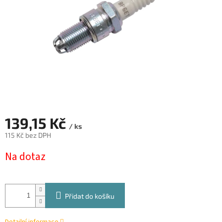
139,15 Kč
/ ks
115 Kč bez DPH
Měrná
Na dotaz
cena:
Přidat do košíku