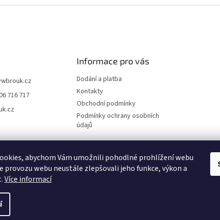
Informace pro vás
Dodání a platba
vwbrouk.cz
Kontakty
06 716 717
Obchodní podmínky
uk.cz
Podmínky ochrany osobních
údajů
ookies, abychom Vám umožnili pohodlné prohlížení webu
ze provozu webu neustále zlepšovali jeho funkce, výkon a
t.
Více informací
í
zena.