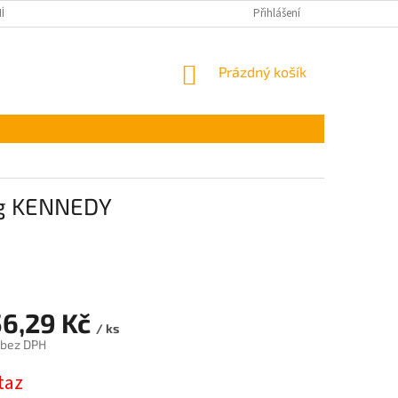
ÍNKY OCHRANY OSOBNÍCH ÚDAJŮ
Přihlášení
NÁKUPNÍ
Prázdný košík
KOŠÍK
1kg KENNEDY
56,29 Kč
/ ks
 bez DPH
taz