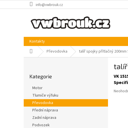
Přejít
info@vwbrouk.cz
na
obsah
Kontakty
Domů
Převodovka
talíř spojky přítlačný 200m
P
talí
o
Přeskočit
s
Kategorie
VK 151
kategorie
t
Specif
r
Motor
Průměr
a
Neohod
Tlumiče výfuku
hodnoce
n
produkt
Převodovka
n
je
í
Přední náprava
0,0
p
Zadní náprava
z
a
5
Podvozek