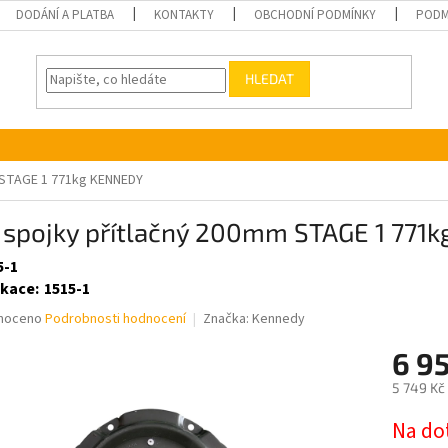
DODÁNÍ A PLATBA
KONTAKTY
OBCHODNÍ PODMÍNKY
PODM
HLEDAT
m STAGE 1 771kg KENNEDY
ř spojky přítlačný 200mm STAGE 1 77
5-1
ikace
:
1515-1
né
noceno
Podrobnosti hodnocení
Značka:
Kennedy
ní
6 9
u
5 749 Kč
Měrná
Na do
cena: