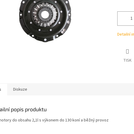
ek.
Detailní 
TISK
s
Diskuze
ailní popis produktu
motory do obsahu 2,1l s výkonem do 130 koní a běžný provoz