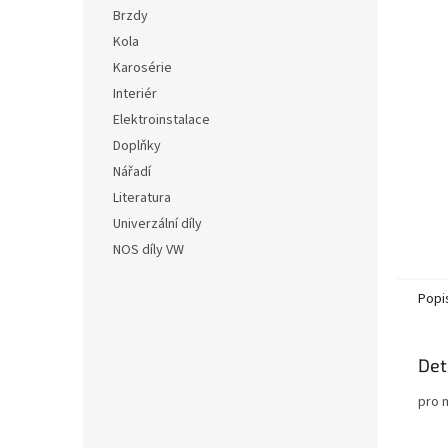
n
hvězdič
Brzdy
e
Kola
l
Karosérie
Interiér
Elektroinstalace
Doplňky
Nářadí
Literatura
Univerzální díly
NOS díly VW
Popi
Det
pro 