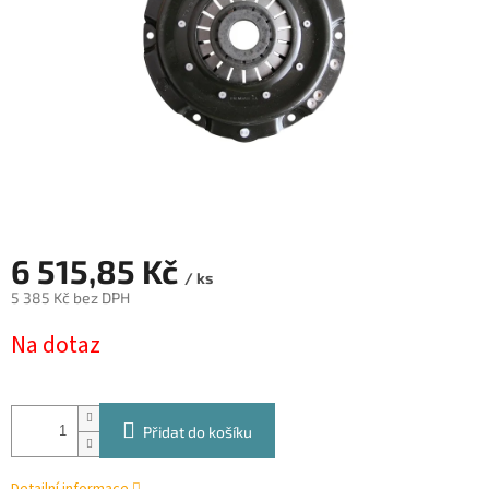
6 515,85 Kč
/ ks
5 385 Kč bez DPH
Měrná
Na dotaz
cena:
Přidat do košíku