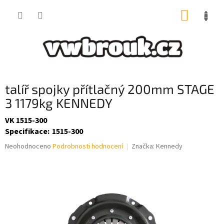
Přejít
NÁKUP
na
obsah
KOŠÍK
talíř spojky přítlačný 200mm STAGE
3 1179kg KENNEDY
VK 1515-300
Specifikace
:
1515-300
Průměrné
Neohodnoceno
Podrobnosti hodnocení
Značka:
Kennedy
hodnocení
produktu
je
0,0
z
5
hvězdiček.