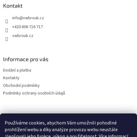
a
Kontakt
t
info
@
vwbrouk.cz
í
+420 606 716 717
vwbrouk.cz
Informace pro vás
Dodání a platba
Kontakty
Obchodní podmínky
Podmínky ochrany osobních údajů
Používáme cookies, abychom Vám umožnili pohodlné
prohlížení webu a díky analýze provozu webu neustále
zlepšovali jeho funkce, výkon a použitelnost.
Více informací