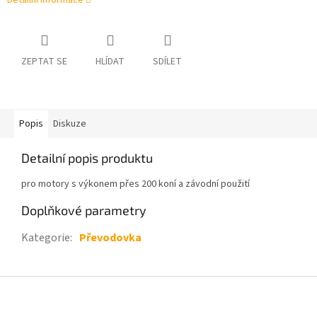
Detailní informace
ZEPTAT SE
HLÍDAT
SDÍLET
Popis
Diskuze
Detailní popis produktu
pro motory s výkonem přes 200 koní a závodní použití
Doplňkové parametry
Kategorie
:
Převodovka
Z
á
p