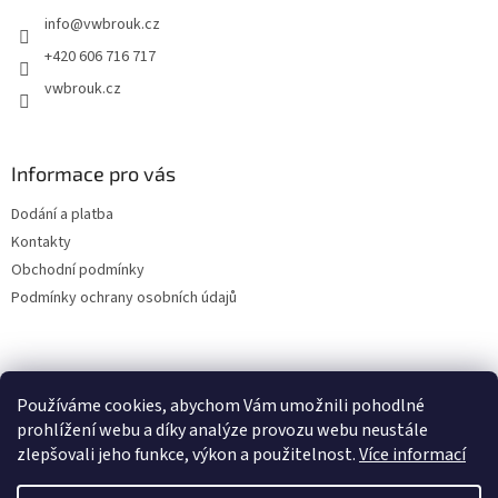
t
info
@
vwbrouk.cz
í
+420 606 716 717
vwbrouk.cz
Informace pro vás
Dodání a platba
Kontakty
Obchodní podmínky
Podmínky ochrany osobních údajů
Používáme cookies, abychom Vám umožnili pohodlné
prohlížení webu a díky analýze provozu webu neustále
zlepšovali jeho funkce, výkon a použitelnost.
Více informací