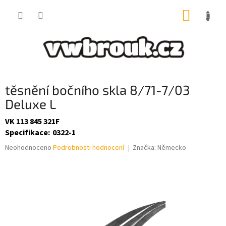
Přejít
NÁKUP
na
obsah
KOŠÍK
těsnění bočního skla 8/71-7/03
Deluxe L
VK 113 845 321F
Specifikace
:
0322-1
Průměrné
Neohodnoceno
Podrobnosti hodnocení
Značka:
Německo
hodnocení
produktu
je
0,0
z
5
hvězdiček.