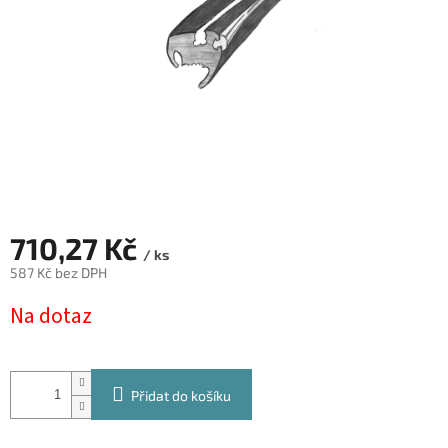
710,27 Kč
/ ks
587 Kč bez DPH
Měrná
Na dotaz
cena:
Přidat do košíku