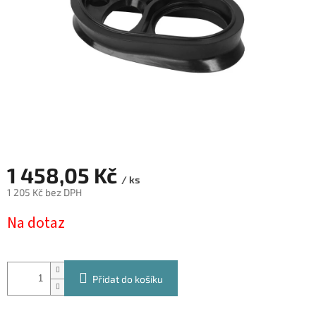
1 458,05 Kč
/ ks
1 205 Kč bez DPH
Měrná
Na dotaz
cena:
Přidat do košíku