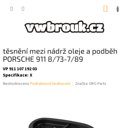
Přejít
NÁKUP
na
obsah
KOŠÍK
těsnění mezi nádrž oleje a podběh
PORSCHE 911 8/73-7/89
VP 911 107 192 03
Specifikace
:
X
Průměrné
Neohodnoceno
Podrobnosti hodnocení
Značka:
ÜRO Parts
hodnocení
produktu
je
0,0
z
5
hvězdiček.