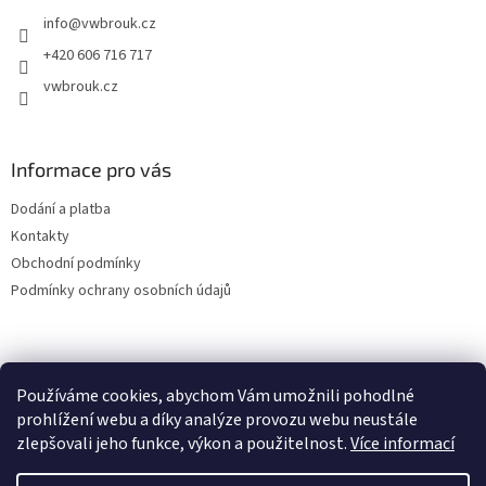
t
info
@
vwbrouk.cz
í
+420 606 716 717
vwbrouk.cz
Informace pro vás
Dodání a platba
Kontakty
Obchodní podmínky
Podmínky ochrany osobních údajů
Používáme cookies, abychom Vám umožnili pohodlné
prohlížení webu a díky analýze provozu webu neustále
zlepšovali jeho funkce, výkon a použitelnost.
Více informací