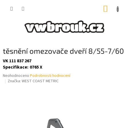
Přejít
NÁKUP
na
obsah
KOŠÍK
těsnění omezovače dveří 8/55-7/60
VK 111 837 267
Specifikace
:
0765 X
Průměrné
Neohodnoceno
Podrobnosti hodnocení
hodnocení
Značka:
WEST COAST METRIC
produktu
je
0,0
z
5
hvězdiček.