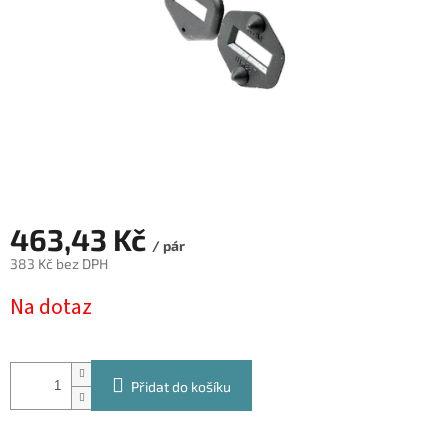
463,43 Kč
/ pár
383 Kč bez DPH
Měrná
Na dotaz
cena:
Přidat do košíku