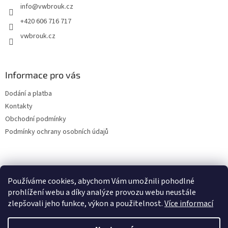
info
@
vwbrouk.cz
í
+420 606 716 717
vwbrouk.cz
Informace pro vás
Dodání a platba
Kontakty
Obchodní podmínky
Podmínky ochrany osobních údajů
Používáme cookies, abychom Vám umožnili pohodlné
prohlížení webu a díky analýze provozu webu neustále
zlepšovali jeho funkce, výkon a použitelnost.
Více informací