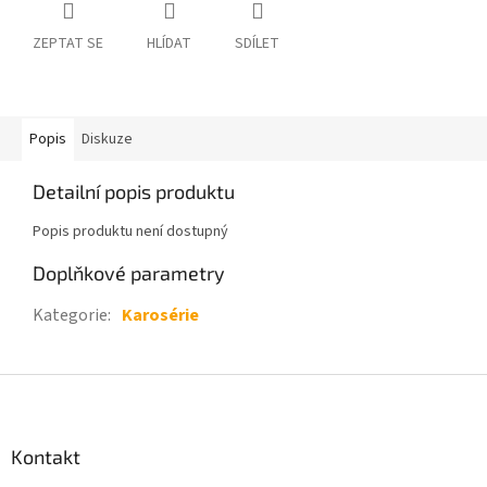
ZEPTAT SE
HLÍDAT
SDÍLET
Popis
Diskuze
Detailní popis produktu
Popis produktu není dostupný
Doplňkové parametry
Kategorie
:
Karosérie
Z
á
p
a
Kontakt
t