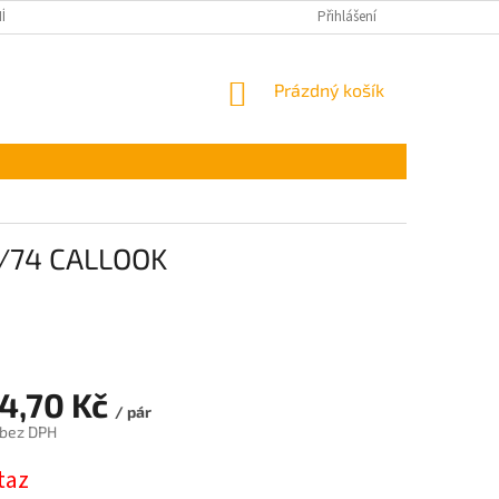
ÍNKY OCHRANY OSOBNÍCH ÚDAJŮ
Přihlášení
NÁKUPNÍ
Prázdný košík
KOŠÍK
-7/74 CALLOOK
34,70 Kč
/ pár
 bez DPH
taz