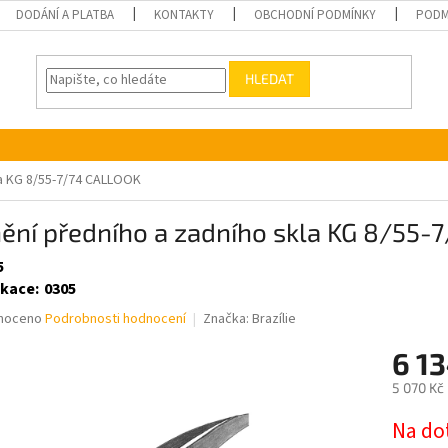
DODÁNÍ A PLATBA
KONTAKTY
OBCHODNÍ PODMÍNKY
PODM
HLEDAT
la KG 8/55-7/74 CALLOOK
ění předního a zadního skla KG 8/55
5
ikace
:
0305
né
noceno
Podrobnosti hodnocení
Značka:
Brazílie
ní
6 1
u
5 070 Kč
Měrná
Na do
cena: