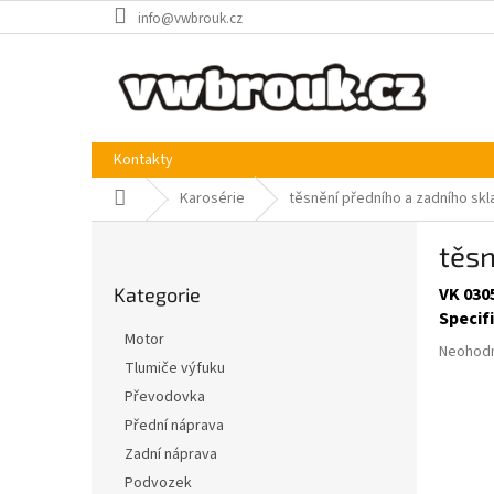
Přejít
info@vwbrouk.cz
na
obsah
Kontakty
Domů
Karosérie
těsnění předního a zadního sk
P
těsn
o
Přeskočit
s
Kategorie
VK 030
kategorie
t
Specif
r
Motor
Průměr
a
Neohod
Tlumiče výfuku
hodnoce
n
produkt
Převodovka
n
je
í
Přední náprava
0,0
p
Zadní náprava
z
a
5
Podvozek