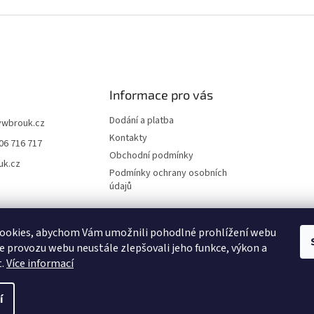
Informace pro vás
Dodání a platba
vwbrouk.cz
Kontakty
06 716 717
Obchodní podmínky
uk.cz
Podmínky ochrany osobních
údajů
ookies, abychom Vám umožnili pohodlné prohlížení webu
ze provozu webu neustále zlepšovali jeho funkce, výkon a
t.
Více informací
í
zena.