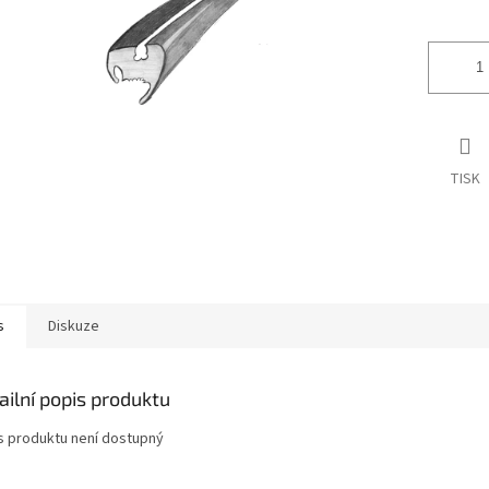
ek.
TISK
s
Diskuze
ailní popis produktu
s produktu není dostupný