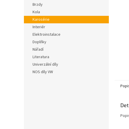
n
hvězdič
Brzdy
e
Kola
l
Karosérie
Interiér
Elektroinstalace
Doplňky
Nářadí
Literatura
Univerzální díly
NOS díly VW
Popi
Det
Popi