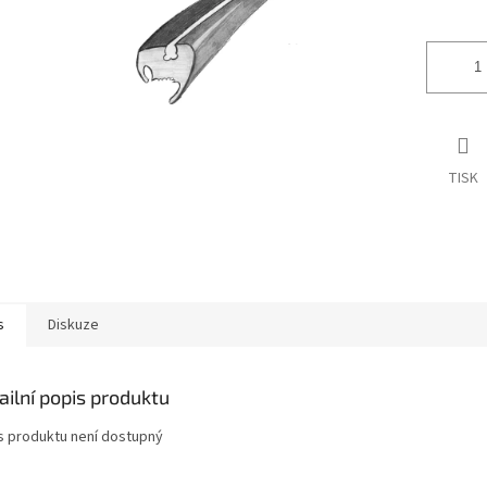
ek.
TISK
s
Diskuze
ailní popis produktu
s produktu není dostupný