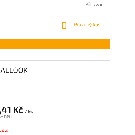
ÍNKY OCHRANY OSOBNÍCH ÚDAJŮ
Přihlášení
NÁKUPNÍ
Prázdný košík
KOŠÍK
 CALLOOK
,41 Kč
/ ks
ez DPH
taz