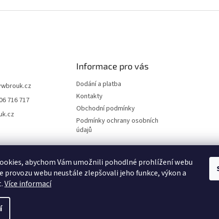
Informace pro vás
Dodání a platba
vwbrouk.cz
Kontakty
06 716 717
Obchodní podmínky
uk.cz
Podmínky ochrany osobních
údajů
ookies, abychom Vám umožnili pohodlné prohlížení webu
ze provozu webu neustále zlepšovali jeho funkce, výkon a
t.
Více informací
í
zena.