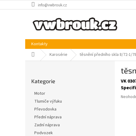
Přejít
info@vwbrouk.cz
na
obsah
Kontakty
Domů
Karosérie
těsnění předního skla 8/72-1
P
těs
o
Přeskočit
s
Kategorie
VK 030
kategorie
t
Specif
r
Motor
Průměr
a
Neohod
Tlumiče výfuku
hodnoce
n
produkt
Převodovka
n
je
í
Přední náprava
0,0
p
Zadní náprava
z
a
5
Podvozek