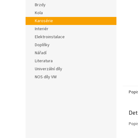
n
hvězdič
Brzdy
e
Kola
l
Karosérie
Interiér
Elektroinstalace
Doplňky
Nářadí
Literatura
Univerzální díly
NOS díly VW
Popi
Det
Popi