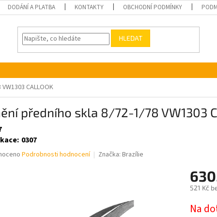
DODÁNÍ A PLATBA
KONTAKTY
OBCHODNÍ PODMÍNKY
PODM
HLEDAT
/78 VW1303 CALLOOK
nění předního skla 8/72-1/78 VW1303
7
ikace
:
0307
né
noceno
Podrobnosti hodnocení
Značka:
Brazílie
ní
630
u
521 Kč b
Měrná
Na do
cena: