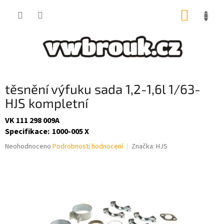
Přejít
NÁKUP
na
obsah
KOŠÍK
těsnění výfuku sada 1,2-1,6l 1/63-
HJS kompletní
VK 111 298 009A
Specifikace
:
1000-005 X
Průměrné
Neohodnoceno
Podrobnosti hodnocení
Značka:
HJS
hodnocení
produktu
je
0,0
z
5
hvězdiček.