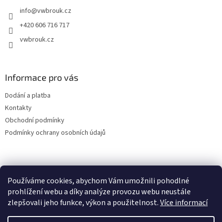
t
info
@
vwbrouk.cz
í
+420 606 716 717
vwbrouk.cz
Informace pro vás
Dodání a platba
Kontakty
Obchodní podmínky
Podmínky ochrany osobních údajů
Používáme cookies, abychom Vám umožnili pohodlné
prohlížení webu a díky analýze provozu webu neustále
zlepšovali jeho funkce, výkon a použitelnost.
Více informací