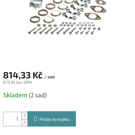
814,33 Kč
/ sad
673 Kč bez DPH
Měrná
Skladem
(2 sad)
cena:
Přidat do košíku