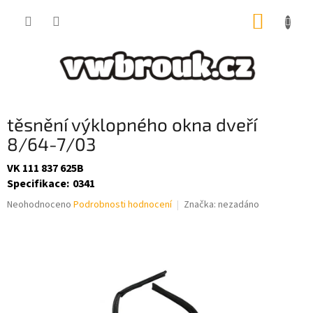
Přejít
NÁKUP
na
obsah
KOŠÍK
těsnění výklopného okna dveří
8/64-7/03
VK 111 837 625B
Specifikace
:
0341
Průměrné
Neohodnoceno
Podrobnosti hodnocení
Značka:
nezadáno
hodnocení
produktu
je
0,0
z
5
hvězdiček.