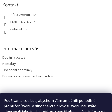
a
Kontakt
t
info
@
vwbrouk.cz
í
+420 606 716 717
vwbrouk.cz
Informace pro vás
Dodání a platba
Kontakty
Obchodní podmínky
Podmínky ochrany osobních údajů
Používáme cookies, abychom Vám umožnili pohodlné
prohlížení webu a díky analýze provozu webu neustále
zlepšovali jeho funkce, výkon a použitelnost.
Více informací