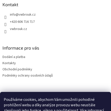
a
Kontakt
t
info
@
vwbrouk.cz
í
+420 606 716 717
vwbrouk.cz
Informace pro vás
Dodání a platba
Kontakty
Obchodní podmínky
Podmínky ochrany osobních údajů
Používáme cookies, abychom Vám umožnili pohodlné
prohlížení webu a díky analýze provozu webu neustále
zlepšovali jeho funkce, výkon a použitelnost.
Více informací