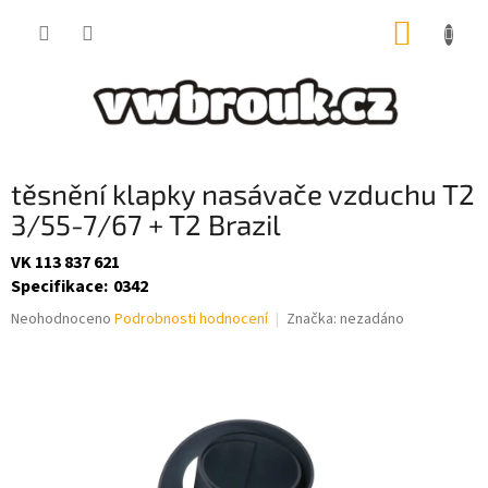
Přejít
NÁKUP
na
obsah
KOŠÍK
těsnění klapky nasávače vzduchu T2
3/55-7/67 + T2 Brazil
VK 113 837 621
Specifikace
:
0342
Průměrné
Neohodnoceno
Podrobnosti hodnocení
Značka:
nezadáno
hodnocení
produktu
je
0,0
z
5
hvězdiček.