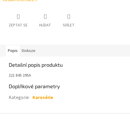
Detailní informace
ZEPTAT SE
HLÍDAT
SDÍLET
Popis
Diskuze
Detailní popis produktu
221 845 295A
Doplňkové parametry
Kategorie
:
Karosérie
Z
á
p