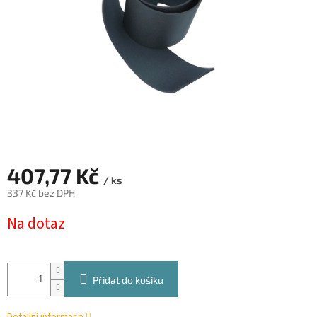
407,77 Kč
/ ks
337 Kč bez DPH
Měrná
Na dotaz
cena:
Přidat do košíku