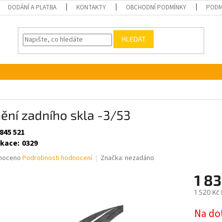
DODÁNÍ A PLATBA
KONTAKTY
OBCHODNÍ PODMÍNKY
PODM
HLEDAT
ění zadního skla -3/53
845 521
ikace
:
0329
né
noceno
Podrobnosti hodnocení
Značka:
nezadáno
ní
1 8
u
1 520 Kč
Měrná
Na do
cena: