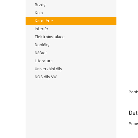
n
hvězdič
Brzdy
e
Kola
l
Karosérie
Interiér
Elektroinstalace
Doplňky
Nářadí
Literatura
Univerzální díly
NOS díly VW
Popi
Det
Popi