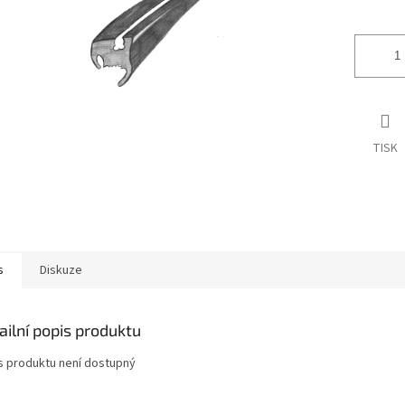
ek.
TISK
s
Diskuze
ailní popis produktu
s produktu není dostupný