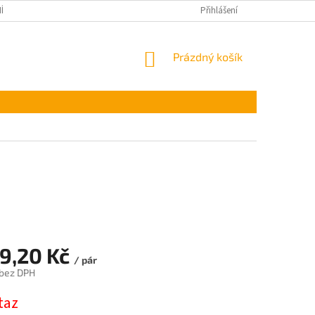
ÍNKY OCHRANY OSOBNÍCH ÚDAJŮ
Přihlášení
NÁKUPNÍ
Prázdný košík
KOŠÍK
39,20 Kč
/ pár
 bez DPH
taz