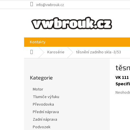
Přejít
info@vwbrouk.cz
na
obsah
Kontakty
Domů
Karosérie
těsnění zadního skla -3/53
P
těsn
o
Přeskočit
s
Kategorie
VK 111 
kategorie
t
Specif
r
Motor
Průměr
a
Neohod
Tlumiče výfuku
hodnoce
n
produkt
Převodovka
n
je
í
Přední náprava
0,0
p
Zadní náprava
z
a
5
Podvozek