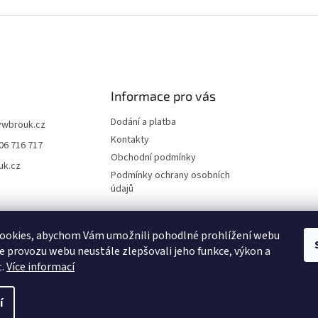
Informace pro vás
Dodání a platba
vwbrouk.cz
Kontakty
06 716 717
Obchodní podmínky
uk.cz
Podmínky ochrany osobních
údajů
ookies, abychom Vám umožnili pohodlné prohlížení webu
ze provozu webu neustále zlepšovali jeho funkce, výkon a
t.
Více informací
í
zena.