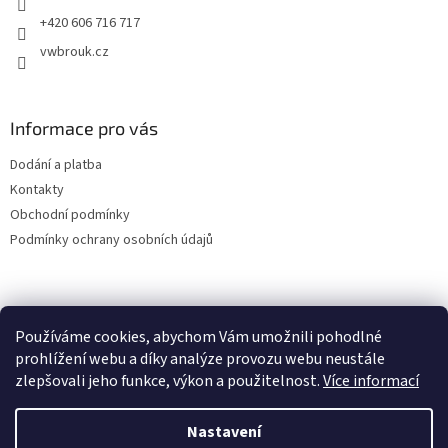
+420 606 716 717
vwbrouk.cz
Informace pro vás
Dodání a platba
Kontakty
Obchodní podmínky
Podmínky ochrany osobních údajů
Používáme cookies, abychom Vám umožnili pohodlné
prohlížení webu a díky analýze provozu webu neustále
zlepšovali jeho funkce, výkon a použitelnost.
Více informací
Nastavení
Vytvořil Shoptet