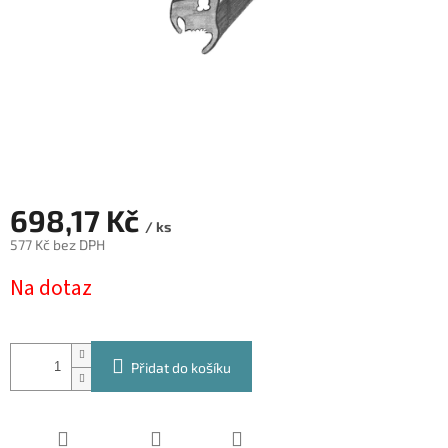
698,17 Kč
/ ks
577 Kč bez DPH
Měrná
Na dotaz
cena:
Přidat do košíku