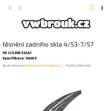
Přejít
NÁKUP
na
obsah
KOŠÍK
těsnění zadního skla 4/53-7/57
VK 113 845 521AC
Specifikace
:
0330 X
Průměrné
Neohodnoceno
Podrobnosti hodnocení
Značka:
Německo
hodnocení
produktu
je
0,0
z
5
hvězdiček.