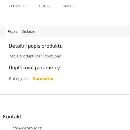
ZEPTAT SE
HLÍDAT
SDÍLET
Popis
Diskuze
Detailní popis produktu
Popis produktu není dostupný
Doplňkové parametry
Kategorie
:
Karosérie
Z
á
p
a
Kontakt
t
info
@
vwbrouk.cz
í