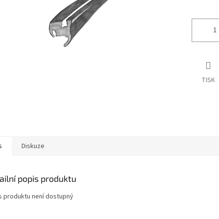
ek.
TISK
s
Diskuze
ailní popis produktu
s produktu není dostupný