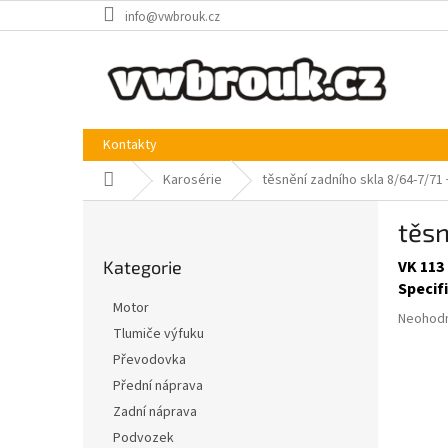
Přejít
info@vwbrouk.cz
na
obsah
Kontakty
Domů
Karosérie
těsnění zadního skla 8/64-7/71
P
těs
o
Přeskočit
s
Kategorie
VK 113
kategorie
t
Specif
r
Motor
Průměr
a
Neohod
Tlumiče výfuku
hodnoce
n
produkt
Převodovka
n
je
í
Přední náprava
0,0
p
Zadní náprava
z
a
5
Podvozek