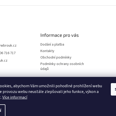
Informace pro vás
Dodání a platba
vwbrouk.cz
Kontakty
06 716 717
Obchodní podmínky
uk.cz
Podmínky ochrany osobních
údajů
ookies, abychom Vám umožnili pohodlné prohlížení webu
ze provozu webu neustále zlepšovali jeho funkce, výkon a
t.
Více informací
í
zena.