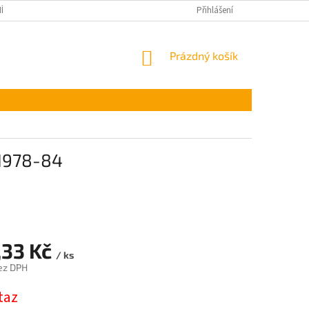
ÍNKY OCHRANY OSOBNÍCH ÚDAJŮ
Přihlášení
NÁKUPNÍ
Prázdný košík
KOŠÍK
 1978-84
,33 Kč
/ ks
ez DPH
taz