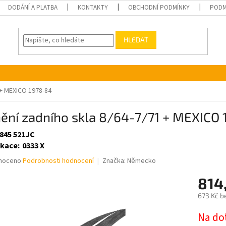
DODÁNÍ A PLATBA
KONTAKTY
OBCHODNÍ PODMÍNKY
PODM
HLEDAT
 + MEXICO 1978-84
nění zadního skla 8/64-7/71 + MEXICO
 845 521JC
ikace
:
0333 X
né
noceno
Podrobnosti hodnocení
Značka:
Německo
ní
814
u
673 Kč b
Měrná
Na do
cena: