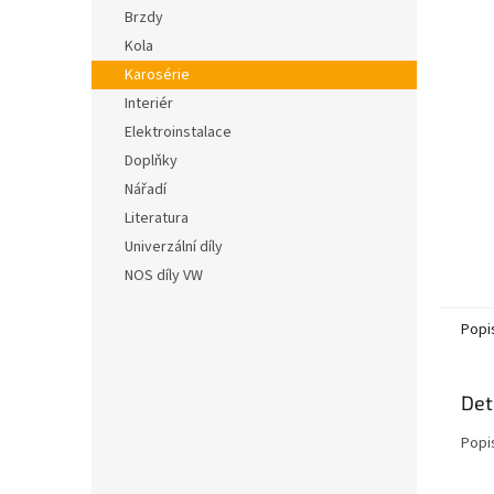
n
hvězdič
Brzdy
e
Kola
l
Karosérie
Interiér
Elektroinstalace
Doplňky
Nářadí
Literatura
Univerzální díly
NOS díly VW
Popi
Det
Popi