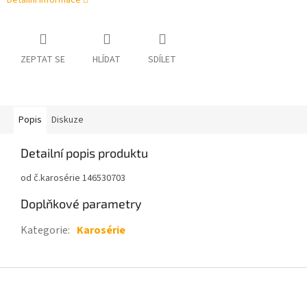
Detailní informace
ZEPTAT SE
HLÍDAT
SDÍLET
Popis
Diskuze
Detailní popis produktu
od č.karosérie 146530703
Doplňkové parametry
Kategorie
:
Karosérie
Z
á
p