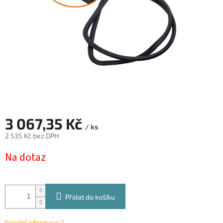
3 067,35 Kč
/ ks
2 535 Kč bez DPH
Měrná
Na dotaz
cena:
Přidat do košíku