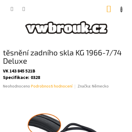
Přejít
NÁKUP
na
obsah
KOŠÍK
těsnění zadního skla KG 1966-7/74
Deluxe
VK 143 845 521B
Specifikace
:
0328
Průměrné
Neohodnoceno
Podrobnosti hodnocení
Značka:
Německo
hodnocení
produktu
je
0,0
z
5
hvězdiček.