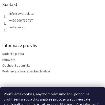
a
Kontakt
t
info
@
vwbrouk.cz
í
+420 606 716 717
vwbrouk.cz
Informace pro vás
Dodání a platba
Kontakty
Obchodní podmínky
Podmínky ochrany osobních údajů
Používáme cookies, abychom Vám umožnili pohodlné
prohlížení webu a díky analýze provozu webu neustále
zlepšovali jeho funkce, výkon a použitelnost.
Více informací