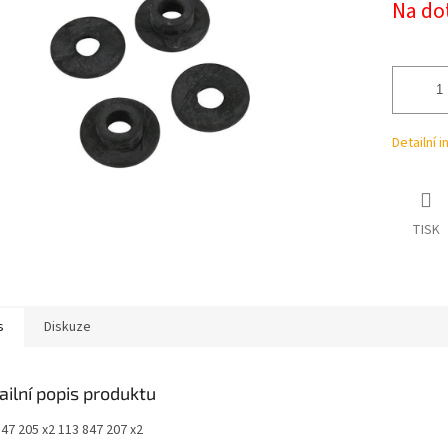
Na do
cena:
ek.
Detailní 
TISK
s
Diskuze
ailní popis produktu
47 205 x2 113 847 207 x2