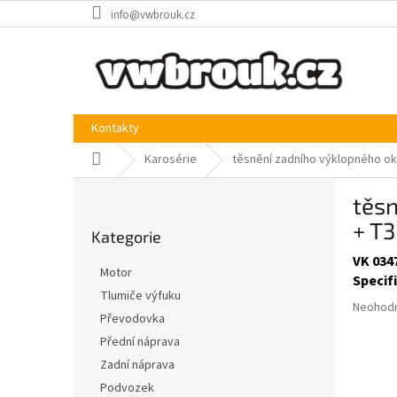
Přejít
info@vwbrouk.cz
na
obsah
Kontakty
Domů
Karosérie
těsnění zadního výklopného ok
P
těs
o
Přeskočit
s
+ T3
Kategorie
kategorie
t
VK 034
r
Motor
Specif
a
Tlumiče výfuku
n
Průměr
Neohod
Převodovka
n
hodnoce
produkt
í
Přední náprava
je
p
Zadní náprava
0,0
a
Podvozek
z