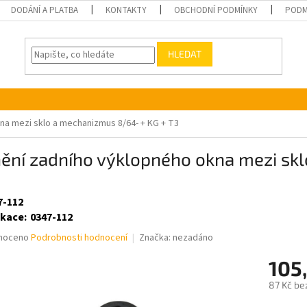
DODÁNÍ A PLATBA
KONTAKTY
OBCHODNÍ PODMÍNKY
PODM
HLEDAT
na mezi sklo a mechanizmus 8/64- + KG + T3
nění zadního výklopného okna mezi sk
7-112
ikace
:
0347-112
né
noceno
Podrobnosti hodnocení
Značka:
nezadáno
ní
105
u
87 Kč be
Měrná