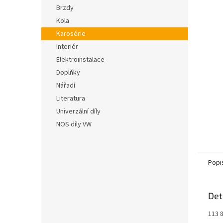
n
5
Brzdy
e
hvězdič
Kola
l
Karosérie
Interiér
Elektroinstalace
Doplňky
Nářadí
Literatura
Univerzální díly
NOS díly VW
Popi
Det
113 8