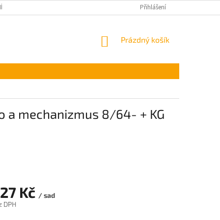
ÍNKY OCHRANY OSOBNÍCH ÚDAJŮ
Přihlášení
NÁKUPNÍ
Prázdný košík
KOŠÍK
lo a mechanizmus 8/64- + KG
,27 Kč
/ sad
z DPH