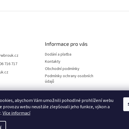
Informace pro vás
Dodání a platba
vwbrouk.cz
Kontakty
06 716 717
Obchodní podmínky
uk.cz
Podmínky ochrany osobních
údajů
ookies, abychom Vám umožnili pohodlné prohlížení webu
ze provozu webu neustále zlepšovali jeho funkce, výkon a
t.
Více informací
í