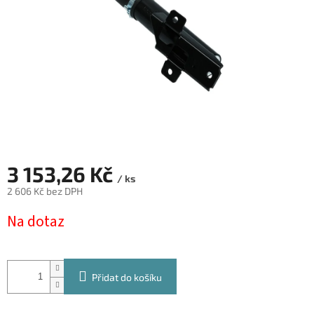
3 153,26 Kč
/ ks
2 606 Kč bez DPH
Měrná
Na dotaz
cena:
Přidat do košíku