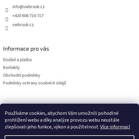
t
info
@
vwbrouk.cz
í
+420 606 716 717
vwbrouk.cz
Informace pro vás
Dodání a platba
Kontakty
Obchodní podmínky
Podmínky ochrany osobních údajů
Používáme cookies, abychom Vám umožnili pohodlné
prohlížení webu a díky analýze provozu webu neustále
zlepšovali jeho funkce, výkon a použitelnost.
Více informací