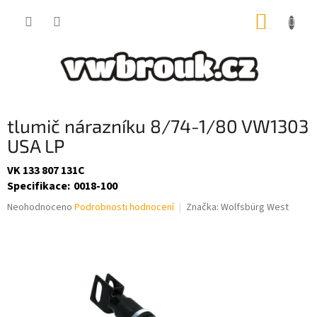
Přejít
NÁKUP
na
obsah
KOŠÍK
tlumič nárazníku 8/74-1/80 VW1303
USA LP
VK 133 807 131C
Specifikace
:
0018-100
Průměrné
Neohodnoceno
Podrobnosti hodnocení
Značka:
Wolfsbürg West
hodnocení
produktu
je
0,0
z
5
hvězdiček.