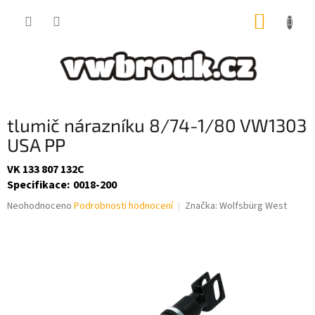
Přejít
NÁKUP
na
obsah
KOŠÍK
tlumič nárazníku 8/74-1/80 VW1303
USA PP
VK 133 807 132C
Specifikace
:
0018-200
Průměrné
Neohodnoceno
Podrobnosti hodnocení
Značka:
Wolfsbürg West
hodnocení
produktu
je
0,0
z
5
hvězdiček.