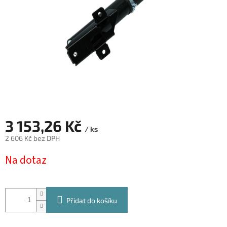
3 153,26 Kč
/ ks
2 606 Kč bez DPH
Měrná
Na dotaz
cena:
Přidat do košíku