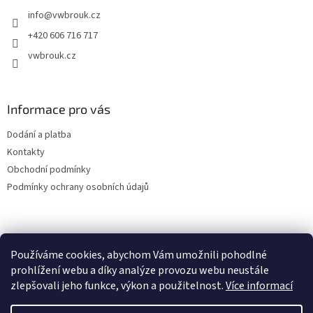
t
info
@
vwbrouk.cz
í
+420 606 716 717
vwbrouk.cz
Informace pro vás
Dodání a platba
Kontakty
Obchodní podmínky
Podmínky ochrany osobních údajů
Používáme cookies, abychom Vám umožnili pohodlné
prohlížení webu a díky analýze provozu webu neustále
zlepšovali jeho funkce, výkon a použitelnost.
Více informací