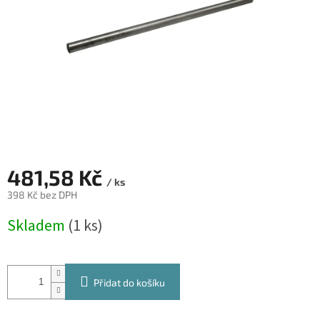
481,58 Kč
/ ks
398 Kč bez DPH
Měrná
Skladem
(1 ks)
cena:
Přidat do košíku