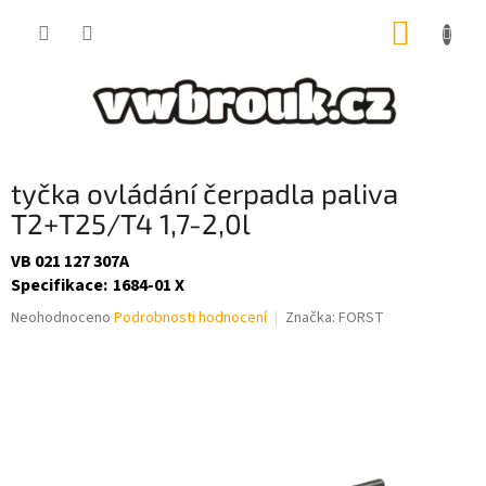
Přejít
NÁKUP
na
obsah
KOŠÍK
tyčka ovládání čerpadla paliva
T2+T25/T4 1,7-2,0l
VB 021 127 307A
Specifikace
:
1684-01 X
Průměrné
Neohodnoceno
Podrobnosti hodnocení
Značka:
FORST
hodnocení
produktu
je
0,0
z
5
hvězdiček.