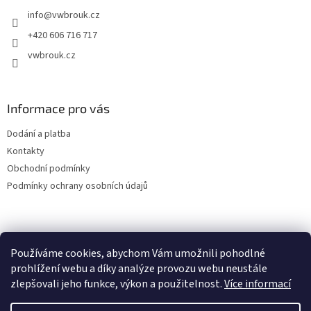
t
info
@
vwbrouk.cz
í
+420 606 716 717
vwbrouk.cz
Informace pro vás
Dodání a platba
Kontakty
Obchodní podmínky
Podmínky ochrany osobních údajů
Používáme cookies, abychom Vám umožnili pohodlné
prohlížení webu a díky analýze provozu webu neustále
zlepšovali jeho funkce, výkon a použitelnost.
Více informací