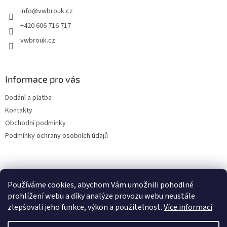
t
info
@
vwbrouk.cz
í
+420 606 716 717
vwbrouk.cz
Informace pro vás
Dodání a platba
Kontakty
Obchodní podmínky
Podmínky ochrany osobních údajů
Používáme cookies, abychom Vám umožnili pohodlné
prohlížení webu a díky analýze provozu webu neustále
zlepšovali jeho funkce, výkon a použitelnost.
Více informací