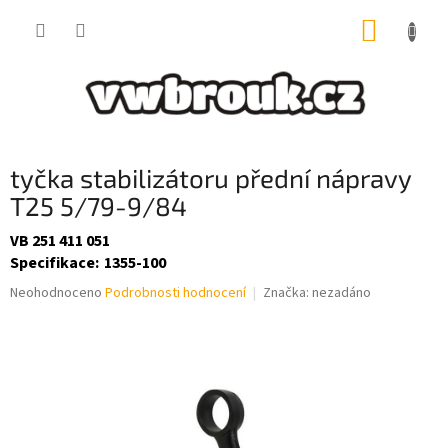
Přejít
NÁKUP
na
obsah
KOŠÍK
tyčka stabilizátoru přední nápravy
T25 5/79-9/84
VB 251 411 051
Specifikace
:
1355-100
Průměrné
Neohodnoceno
Podrobnosti hodnocení
Značka:
nezadáno
hodnocení
produktu
je
0,0
z
5
hvězdiček.