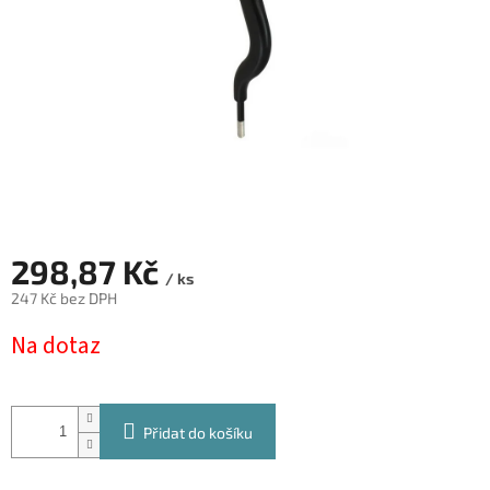
298,87 Kč
/ ks
247 Kč bez DPH
Měrná
Na dotaz
cena:
Přidat do košíku