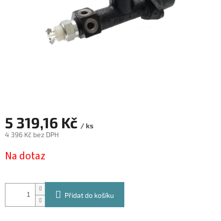
5 319,16 Kč
/ ks
4 396 Kč bez DPH
Měrná
Na dotaz
cena:
Přidat do košíku