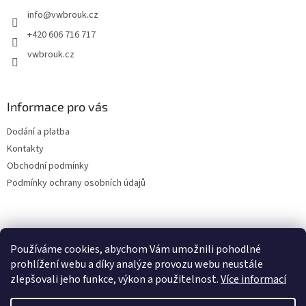
t
info
@
vwbrouk.cz
í
+420 606 716 717
vwbrouk.cz
Informace pro vás
Dodání a platba
Kontakty
Obchodní podmínky
Podmínky ochrany osobních údajů
Používáme cookies, abychom Vám umožnili pohodlné
prohlížení webu a díky analýze provozu webu neustále
zlepšovali jeho funkce, výkon a použitelnost.
Více informací