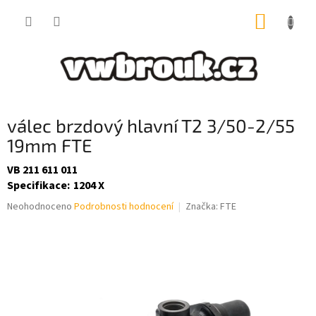
Přejít
NÁKUP
na
obsah
KOŠÍK
válec brzdový hlavní T2 3/50-2/55
19mm FTE
VB 211 611 011
Specifikace
:
1204 X
Průměrné
Neohodnoceno
Podrobnosti hodnocení
Značka:
FTE
hodnocení
produktu
je
0,0
z
5
hvězdiček.