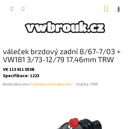
Přejít
NÁKUP
na
obsah
KOŠÍK
váleček brzdový zadní 8/67-7/03 +
VW181 3/73-12/79 17,46mm TRW
VK 113 611 053B
Specifikace
:
1223
Průměrné
Neohodnoceno
Podrobnosti hodnocení
Značka:
TRW
hodnocení
produktu
je
0,0
z
5
hvězdiček.