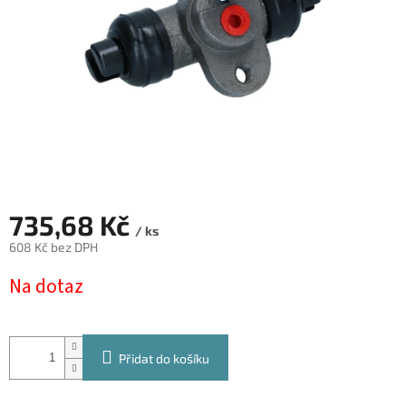
735,68 Kč
/ ks
608 Kč bez DPH
Měrná
Na dotaz
cena:
Přidat do košíku