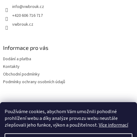
t
info
@
vwbrouk.cz
í
+420 606 716 717
vwbrouk.cz
Informace pro vás
Dodání a platba
Kontakty
Obchodní podmínky
Podmínky ochrany osobních údajů
Používáme cookies, abychom Vám umožnili pohodlné
prohlížení webu a díky analýze provozu webu neustále
zlepšovali jeho funkce, výkon a použitelnost.
Více informací