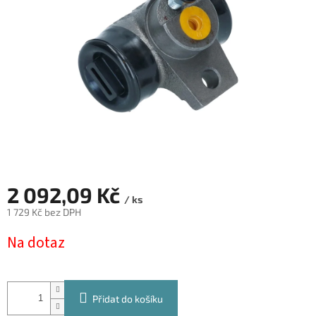
hvězdiček.
2 092,09 Kč
/ ks
1 729 Kč bez DPH
Měrná
Na dotaz
cena:
Přidat do košíku