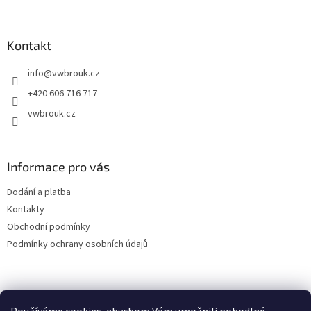
á
p
a
Kontakt
t
info
@
vwbrouk.cz
í
+420 606 716 717
vwbrouk.cz
Informace pro vás
Dodání a platba
Kontakty
Obchodní podmínky
Podmínky ochrany osobních údajů