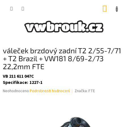
Přejít
NÁKUP
na
obsah
KOŠÍK
váleček brzdový zadní T2 2/55-7/71
+ T2 Brazil + VW181 8/69-2/73
22,2mm FTE
VB 211 611 047C
Specifikace
:
1227-1
Průměrné
Neohodnoceno
Podrobnosti hodnocení
Značka:
FTE
hodnocení
produktu
je
0,0
z
5