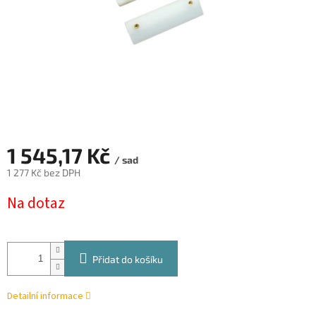
1 545,17 Kč
/ sad
1 277 Kč bez DPH
Měrná
Na dotaz
cena:
Přidat do košíku
Detailní informace