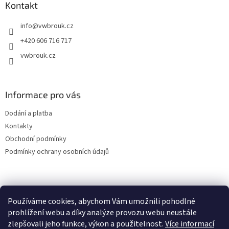
a
Kontakt
t
info
@
vwbrouk.cz
í
+420 606 716 717
vwbrouk.cz
Informace pro vás
Dodání a platba
Kontakty
Obchodní podmínky
Podmínky ochrany osobních údajů
Používáme cookies, abychom Vám umožnili pohodlné
prohlížení webu a díky analýze provozu webu neustále
zlepšovali jeho funkce, výkon a použitelnost.
Více informací