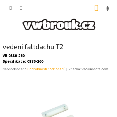
Přejít
NÁKUP
na
obsah
KOŠÍK
vedení faltdachu T2
VB 0386-260
Specifikace
:
0386-260
Průměrné
Neohodnoceno
Podrobnosti hodnocení
Značka:
VWSunroofs.com
hodnocení
produktu
je
0,0
z
5
hvězdiček.