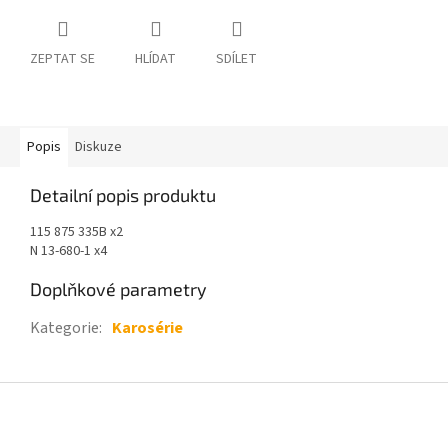
ZEPTAT SE
HLÍDAT
SDÍLET
Popis
Diskuze
Detailní popis produktu
115 875 335B x2
N 13-680-1 x4
Doplňkové parametry
Kategorie
:
Karosérie
Z
á
p