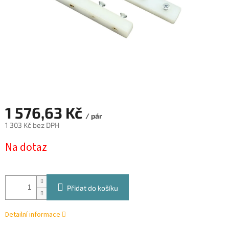
1 576,63 Kč
/ pár
1 303 Kč bez DPH
Měrná
Na dotaz
cena:
Přidat do košíku
Detailní informace