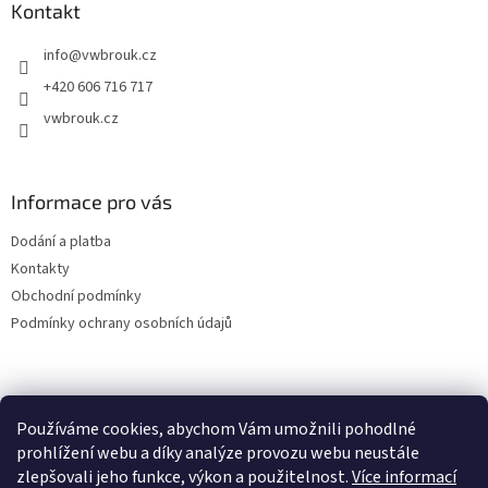
a
Kontakt
t
info
@
vwbrouk.cz
í
+420 606 716 717
vwbrouk.cz
Informace pro vás
Dodání a platba
Kontakty
Obchodní podmínky
Podmínky ochrany osobních údajů
Používáme cookies, abychom Vám umožnili pohodlné
prohlížení webu a díky analýze provozu webu neustále
zlepšovali jeho funkce, výkon a použitelnost.
Více informací