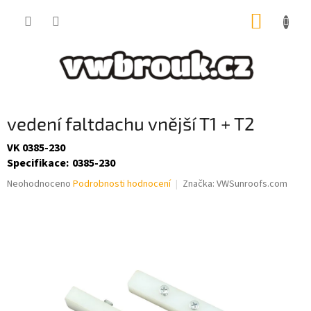
Přejít
NÁKUP
na
obsah
KOŠÍK
vedení faltdachu vnější T1 + T2
VK 0385-230
Specifikace
:
0385-230
Průměrné
Neohodnoceno
Podrobnosti hodnocení
Značka:
VWSunroofs.com
hodnocení
produktu
je
0,0
z
5
hvězdiček.