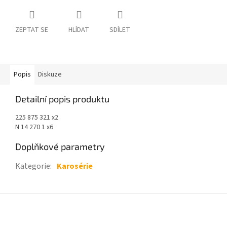
ZEPTAT SE
HLÍDAT
SDÍLET
Popis
Diskuze
Detailní popis produktu
225 875 321 x2
N 14 270 1 x6
Doplňkové parametry
Kategorie
:
Karosérie
Z
á
p