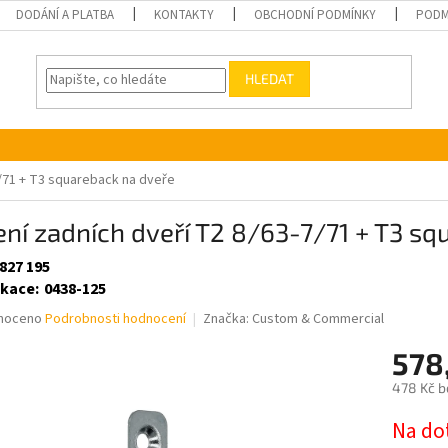
DODÁNÍ A PLATBA
KONTAKTY
OBCHODNÍ PODMÍNKY
PODM
HLEDAT
7/71 + T3 squareback na dveře
ní zadních dveří T2 8/63-7/71 + T3 sq
827 195
ikace
:
0438-125
né
noceno
Podrobnosti hodnocení
Značka:
Custom & Commercial
ní
578
u
478 Kč b
Měrná
Na do
cena: