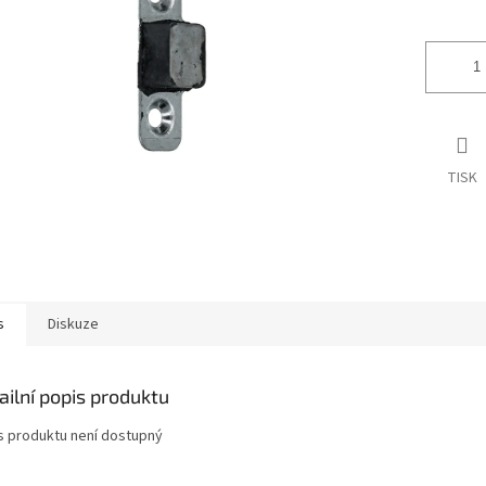
ek.
TISK
s
Diskuze
ailní popis produktu
s produktu není dostupný