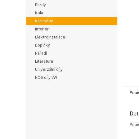
n
hvězdič
Brzdy
e
Kola
l
Karosérie
Interiér
Elektroinstalace
Doplňky
Nářadí
Literatura
Univerzální díly
NOS díly VW
Popi
Det
Popi