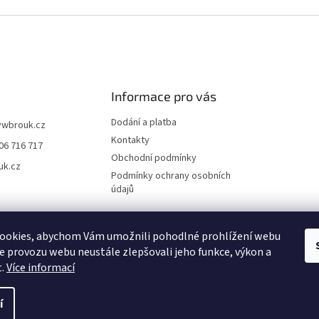
Informace pro vás
Dodání a platba
vwbrouk.cz
Kontakty
06 716 717
Obchodní podmínky
uk.cz
Podmínky ochrany osobních
údajů
ookies, abychom Vám umožnili pohodlné prohlížení webu
ze provozu webu neustále zlepšovali jeho funkce, výkon a
t.
Více informací
í
zena.