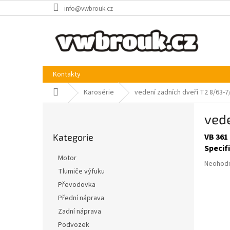
Přejít
info@vwbrouk.cz
na
obsah
Kontakty
Domů
Karosérie
vedení zadních dveří T2 8/63-
P
vede
o
Přeskočit
s
Kategorie
VB 361 
kategorie
t
Specif
r
Motor
Průměr
a
Neohod
Tlumiče výfuku
hodnoce
n
produkt
Převodovka
n
je
í
Přední náprava
0,0
p
Zadní náprava
z
a
5
Podvozek