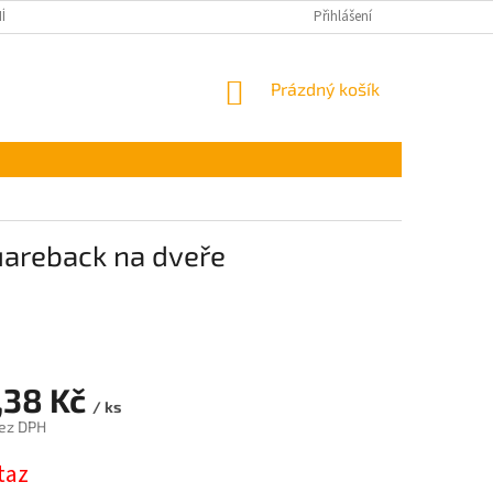
ÍNKY OCHRANY OSOBNÍCH ÚDAJŮ
Přihlášení
NÁKUPNÍ
Prázdný košík
KOŠÍK
uareback na dveře
,38 Kč
/ ks
ez DPH
taz