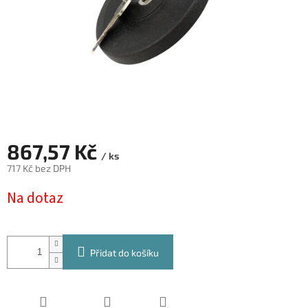
867,57 Kč
/ ks
717 Kč bez DPH
Měrná
Na dotaz
cena:
Přidat do košíku