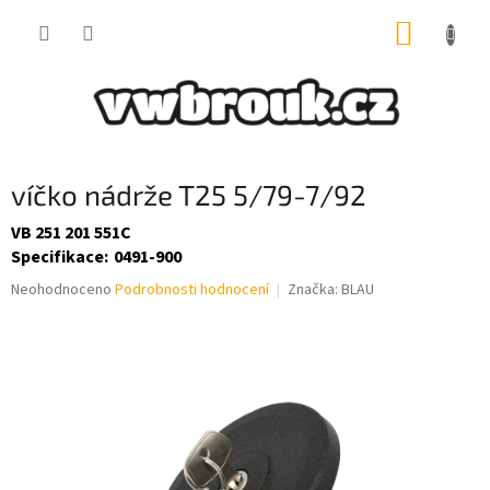
Přejít
NÁKUP
na
obsah
KOŠÍK
víčko nádrže T25 5/79-7/92
VB 251 201 551C
Specifikace
:
0491-900
Průměrné
Neohodnoceno
Podrobnosti hodnocení
Značka:
BLAU
hodnocení
produktu
je
0,0
z
5
hvězdiček.