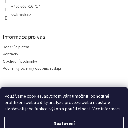
+420 606 716 717
vwbrouk.cz
Informace pro vás
Dodání a platba
Kontakty
Obchodní podmínky
Podmínky ochrany osobních údajů
Používáme cookies, abychom Vám umožnili pohodlné
prohlížení webu a díky analýze provozu webu neustále
zlepšovali jeho funkce, výkon a použitelnost.
Více informací
Nastavení
Vytvořil Shoptet