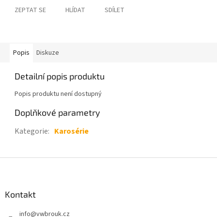
ZEPTAT SE
HLÍDAT
SDÍLET
Popis
Diskuze
Detailní popis produktu
Popis produktu není dostupný
Doplňkové parametry
Kategorie
:
Karosérie
Z
á
p
a
Kontakt
t
info
@
vwbrouk.cz
í