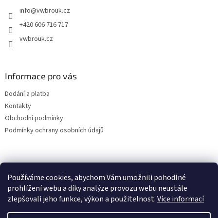
t
info
@
vwbrouk.cz
í
+420 606 716 717
vwbrouk.cz
Informace pro vás
Dodání a platba
Kontakty
Obchodní podmínky
Podmínky ochrany osobních údajů
Používáme cookies, abychom Vám umožnili pohodlné
prohlížení webu a díky analýze provozu webu neustále
zlepšovali jeho funkce, výkon a použitelnost.
Více informací