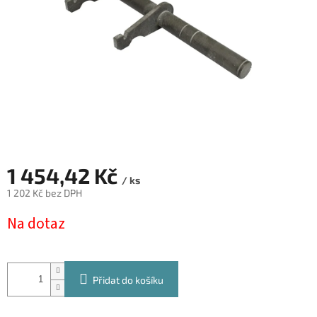
1 454,42 Kč
/ ks
1 202 Kč bez DPH
Měrná
Na dotaz
cena:
Přidat do košíku