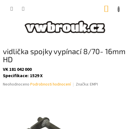
Přejít
NÁKUP
na
obsah
KOŠÍK
vidlička spojky vypínací 8/70- 16mm
HD
VK 181 042 000
Specifikace
:
1529 X
Průměrné
Neohodnoceno
Podrobnosti hodnocení
Značka:
EMPI
hodnocení
produktu
je
0,0
z
5
hvězdiček.