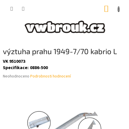
Přejít
NÁKUP
na
obsah
KOŠÍK
výztuha prahu 1949-7/70 kabrio L
VK 9510073
Specifikace
:
0886-500
Průměrné
Neohodnoceno
Podrobnosti hodnocení
hodnocení
produktu
je
0,0
z
5
hvězdiček.