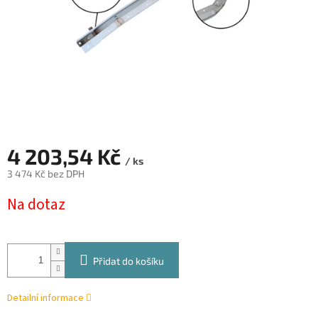
4 203,54 Kč
/ ks
3 474 Kč bez DPH
Měrná
Na dotaz
cena:
Přidat do košíku
Detailní informace