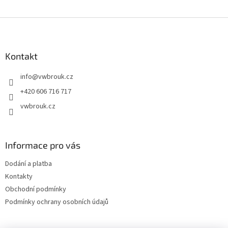
Z
á
p
a
Kontakt
t
info
@
vwbrouk.cz
í
+420 606 716 717
vwbrouk.cz
Informace pro vás
Dodání a platba
Kontakty
Obchodní podmínky
Podmínky ochrany osobních údajů