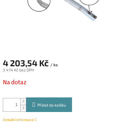
4 203,54 Kč
/ ks
3 474 Kč bez DPH
Měrná
Na dotaz
cena:
Přidat do košíku
Detailní informace