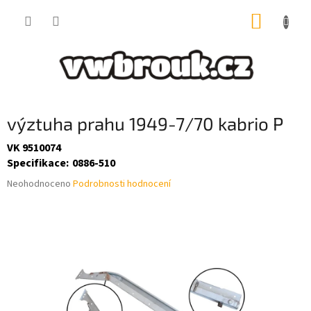
Přejít
NÁKUP
na
obsah
KOŠÍK
výztuha prahu 1949-7/70 kabrio P
VK 9510074
Specifikace
:
0886-510
Průměrné
Neohodnoceno
Podrobnosti hodnocení
hodnocení
produktu
je
0,0
z
5
hvězdiček.