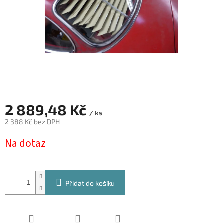
2 889,48 Kč
/ ks
2 388 Kč bez DPH
Měrná
Na dotaz
cena:
Přidat do košíku