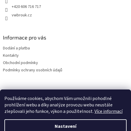
+420 606 716 717
vwbrouk.cz
Informace pro vás
Dodání a platba
Kontakty
Obchodní podmínky
Podmínky ochrany osobních údajů
Používáme cookies, abychom Vám umožnili pohodlné
prohlížení webu a díky analýze provozu webu neustále
zlepšovali jeho funkce, výkon a použitelnost.
Více informací
Nastavení
Vytvořil Shoptet