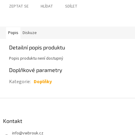
ZEPTAT SE
HLÍDAT
SDÍLET
Popis
Diskuze
Detailní popis produktu
Popis produktu není dostupný
Doplňkové parametry
Kategorie
:
Doplňky
Z
á
p
a
Kontakt
t
info
@
vwbrouk.cz
í