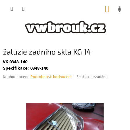
Přejít
NÁKUP
na
obsah
KOŠÍK
žaluzie zadního skla KG 14
VK 0348-140
Specifikace
:
0348-140
Průměrné
Neohodnoceno
Podrobnosti hodnocení
Značka:
nezadáno
hodnocení
produktu
je
0,0
z
5
hvězdiček.