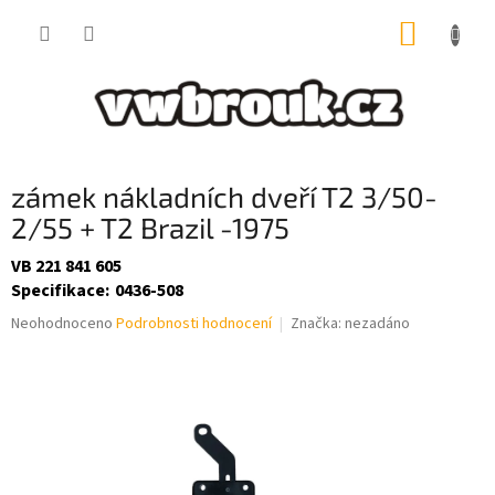
Přejít
NÁKUP
na
obsah
KOŠÍK
zámek nákladních dveří T2 3/50-
2/55 + T2 Brazil -1975
VB 221 841 605
Specifikace
:
0436-508
Průměrné
Neohodnoceno
Podrobnosti hodnocení
Značka:
nezadáno
hodnocení
produktu
je
0,0
z
5
hvězdiček.