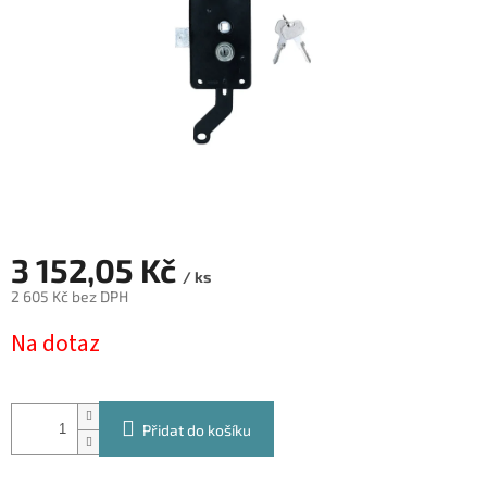
3 152,05 Kč
/ ks
2 605 Kč bez DPH
Měrná
Na dotaz
cena:
Přidat do košíku