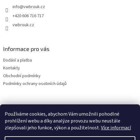
t
info
@
vwbrouk.cz
í
+420 606 716 717
vwbrouk.cz
Informace pro vás
Dodání a platba
Kontakty
Obchodní podmínky
Podmínky ochrany osobních údajů
Používáme cookies, abychom Vám umožnili pohodlné
prohlížení webu a díky analýze provozu webu neustále
zlepšovali jeho funkce, výkon a použitelnost.
Více informací